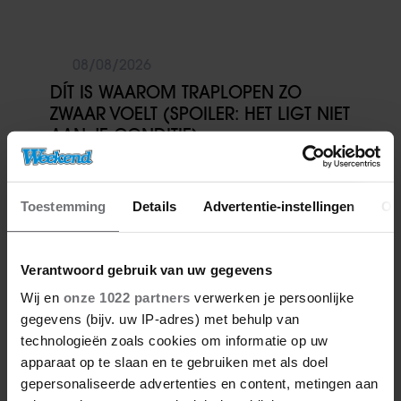
08/08/2026
DÍT IS WAAROM TRAPLOPEN ZO
ZWAAR VOELT (SPOILER: HET LIGT NIET
AAN JE CONDITIE)
Toestemming
Details
Advertentie-instellingen
Ov
Verantwoord gebruik van uw gegevens
Meer van Ruth
Wij en
onze 1022 partners
verwerken je persoonlijke
gegevens (bijv. uw IP-adres) met behulp van
technologieën zoals cookies om informatie op uw
apparaat op te slaan en te gebruiken met als doel
gepersonaliseerde advertenties en content, metingen aan