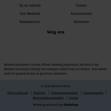
Tip de redactie
Contact
Over Weekend
Abonnementen
Klantenservice
Adverteren
Volg ons
Weekend participeert in diverse affiliate marketing programma’s, dat houdt in dat
Weekend commissies ontvangt voor aankopen middels links van retailers. Deze website
wordt niet gesponsord door de genoemde webwinkels.
© 2026 Weekend Online
Privacy statement
Disclaimer
Gebruikersvoorwaarden
Spelvoorwaarden
Abonnementsvoorwaarden
Cookies
Website gerealiseerd door
MediaSoep