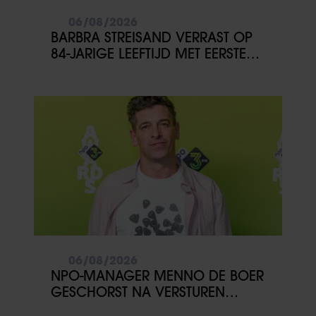
partners kunnen deze gegevens combineren met andere
06/08/2026
informatie die u aan ze heeft verstrekt of die ze hebben
BARBRA STREISAND VERRAST OP
verzameld op basis van uw gebruik van hun services. U
84-JARIGE LEEFTIJD MET EERSTE
gaat akkoord met onze cookies als u onze website blijft
KINDERBOEK
gebruiken.
06/08/2026
NPO-MANAGER MENNO DE BOER
GESCHORST NA VERSTUREN
DICKPIC IN GROEPSAPP MET