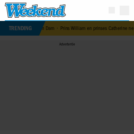
TRENDING
tte van Dam
•
Prins William en prinses Catherine nemen maatregel 