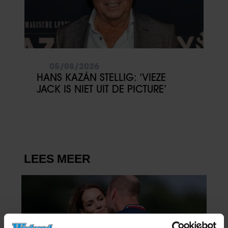
05/08/2026
HANS KAZÀN STELLIG: ‘VIEZE
JACK IS NIET UIT DE PICTURE’