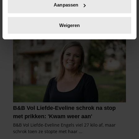
Uw apparaat identificeren door het actief te
Aanpassen
scannen op specifieke eigenschappen (fingerprinting)
Lees meer over hoe uw persoonlijke gegevens worden
verwerkt en stel uw voorkeuren in het
detailgedeelte
in.
Weigeren
U kunt uw toestemming op elk moment wijzigen of
intrekken in de Cookieverklaring.
We gebruiken cookies om content en advertenties te
personaliseren, om functies voor social media te bieden
en om ons websiteverkeer te analyseren. Ook delen we
informatie over uw gebruik van onze site met onze
partners voor social media, adverteren en analyse. Deze
partners kunnen deze gegevens combineren met andere
informatie die u aan ze heeft verstrekt of die ze hebben
verzameld op basis van uw gebruik van hun services. U
gaat akkoord met onze cookies als u onze website blijft
gebruiken.