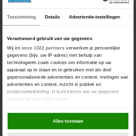
Toestemming
Details
Advertentie-instellingen
Ov
Verantwoord gebruik van uw gegevens
Wij en
onze 1022 partners
verwerken je persoonlijke
gegevens (bijv. uw IP-adres) met behulp van
technologieën zoals cookies om informatie op uw
apparaat op te slaan en te gebruiken met als doel
gepersonaliseerde advertenties en content, metingen aan
advertenties en content, inzicht in publiek en
productontwikkeling. U kunt kiezen wie uw gegevens
gebruikt en met welke doelen.
Als u het toestaat, willen we ook graag:
Alles toestaan
Informatie verzamelen over uw geografische
locatie, die tot een paar meter nauwkeurig kan zijn