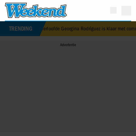
TRENDING
naldo’s verloofde Georgina Rodríguez is klaar met commentaar op 