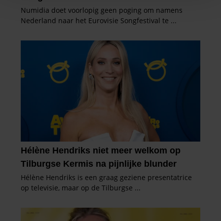
personaliseren, om functies voor social media te bieden
en om ons websiteverkeer te analyseren. Ook delen we
informatie over uw gebruik van onze site met onze
partners voor social media, adverteren en analyse. Deze
partners kunnen deze gegevens combineren met andere
informatie die u aan ze heeft verstrekt of die ze hebben
verzameld op basis van uw gebruik van hun services. U
gaat akkoord met onze cookies als u onze website blijft
gebruiken.