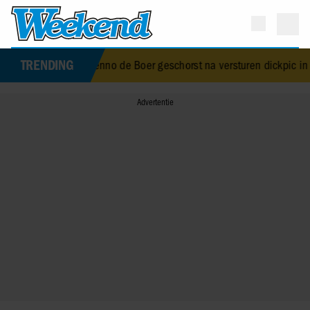
TRENDING
r Menno de Boer geschorst na versturen dickpic in groepsapp met