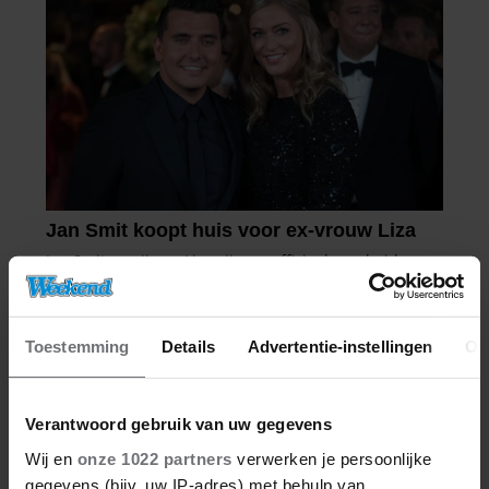
Toestemming
Details
Advertentie-instellingen
Ov
Verantwoord gebruik van uw gegevens
Wij en
onze 1022 partners
verwerken je persoonlijke
gegevens (bijv. uw IP-adres) met behulp van