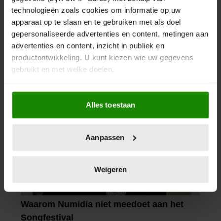
technologieën zoals cookies om informatie op uw
apparaat op te slaan en te gebruiken met als doel
gepersonaliseerde advertenties en content, metingen aan
advertenties en content, inzicht in publiek en
productontwikkeling. U kunt kiezen wie uw gegevens
gebruikt en met welke doelen.
Als u het toestaat, willen we ook graag:
Alles toestaan
Informatie verzamelen over uw geografische
locatie, die tot een paar meter nauwkeurig kan zijn
Uw apparaat identificeren door het actief te
Aanpassen
scannen op specifieke eigenschappen (fingerprinting)
Lees meer over hoe uw persoonlijke gegevens worden
verwerkt en stel uw voorkeuren in het
detailgedeelte
in.
Weigeren
U kunt uw toestemming op elk moment wijzigen of
intrekken in de Cookieverklaring.
We gebruiken cookies om content en advertenties te