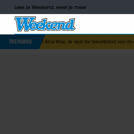
Lees je Weekend, weet je meer
TRENDING
zabeth Alice Wise, de royal die terechtstond voor de dood van haar b