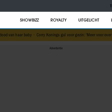
T
SHOWBIZZ
ROYALTY
UITGELICHT
aby
•
Corry Konings gul voor gezin: ‘Meer voor over dan voor mezelf