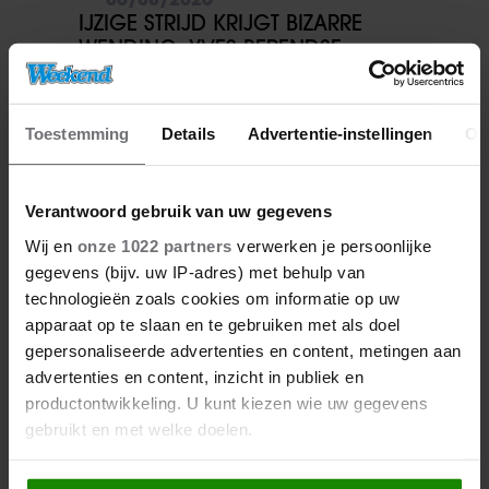
IJZIGE STRIJD KRIJGT BIZARRE
WENDING: YVES BERENDSE
BELANDT TÓCH MET VALENTIJN
DRIESSEN IN HET VLIEGTUIG
Toestemming
Details
Advertentie-instellingen
Ov
Verantwoord gebruik van uw gegevens
Wij en
onze 1022 partners
verwerken je persoonlijke
gegevens (bijv. uw IP-adres) met behulp van
technologieën zoals cookies om informatie op uw
apparaat op te slaan en te gebruiken met als doel
gepersonaliseerde advertenties en content, metingen aan
06/08/2026
advertenties en content, inzicht in publiek en
NUMIDIA DROOMT GROOTS:
productontwikkeling. U kunt kiezen wie uw gegevens
‘LIEFST EEN LEGER AAN
gebruikt en met welke doelen.
KINDEREN’
Als u het toestaat, willen we ook graag: