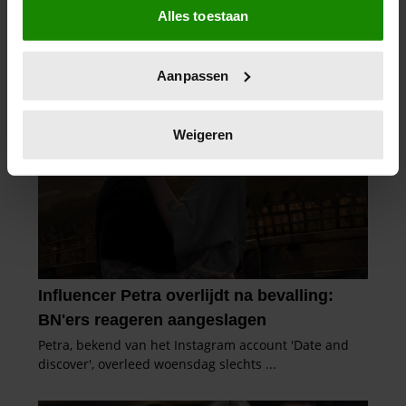
Alles toestaan
Informatie verzamelen over uw geografische
locatie, die tot een paar meter nauwkeurig kan zijn
Uw apparaat identificeren door het actief te
Aanpassen
scannen op specifieke eigenschappen (fingerprinting)
Lees meer over hoe uw persoonlijke gegevens worden
verwerkt en stel uw voorkeuren in het
detailgedeelte
in.
Weigeren
U kunt uw toestemming op elk moment wijzigen of
intrekken in de Cookieverklaring.
We gebruiken cookies om content en advertenties te
personaliseren, om functies voor social media te bieden
en om ons websiteverkeer te analyseren. Ook delen we
informatie over uw gebruik van onze site met onze
partners voor social media, adverteren en analyse. Deze
partners kunnen deze gegevens combineren met andere
informatie die u aan ze heeft verstrekt of die ze hebben
verzameld op basis van uw gebruik van hun services. U
gaat akkoord met onze cookies als u onze website blijft