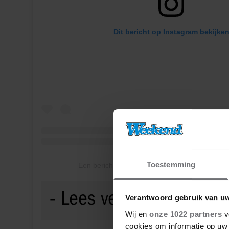
Dit bericht op Instagram bekijke
Toestemming
Een bericht gedeeld door Evi Hanssen (@evih
Verantwoord gebruik van u
Wij en
onze 1022 partners
v
cookies om informatie op uw 