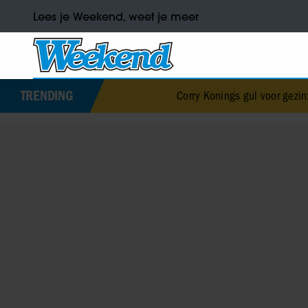
Lees je Weekend, weet je meer
TRENDING
Corry Konings gul voor gezin: ‘Meer voor over 