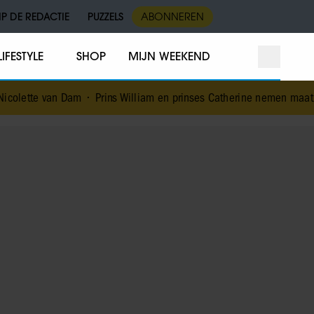
IP DE REDACTIE
PUZZELS
ABONNEREN
LIFESTYLE
SHOP
MIJN WEEKEND
•
Prins William en prinses Catherine nemen maatregel voor toekoms