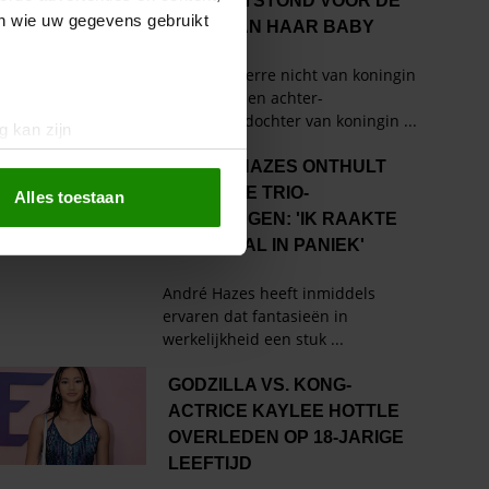
en wie uw gegevens gebruikt
g kan zijn
erprinting)
t
detailgedeelte
in. U kunt uw
Alles toestaan
 media te bieden en om ons
ze partners voor social
nformatie die u aan ze heeft
oord met onze cookies als u