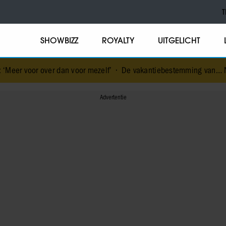
T
SHOWBIZZ
ROYALTY
UITGELICHT
dan voor mezelf’
•
De vakantiebestemming van… Nicolette van Dam