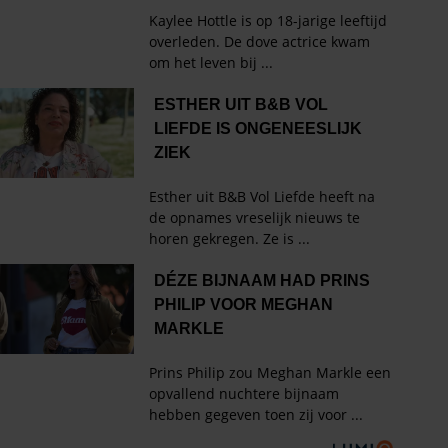
HET LAATSTE SHOWBIZZ
NIEUWS IN JE INBOX?
Met de Showbuzz-nieuwsbrief krijg je twee keer per
week alle buzz over de showbizz en de royals in je
mailbox.