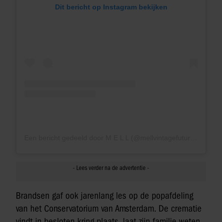
Dit bericht op Instagram bekijken
Een bericht gedeeld door M E L L (@mellvintagefuture)
Brandsen gaf ook jarenlang les op de popafdeling
van het Conservatorium van Amsterdam. De crematie
vindt in besloten kring plaats, laat zijn familie weten.