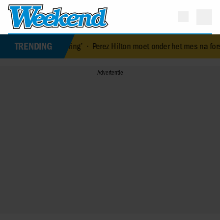
TRENDING
euke ervaring’
•
Perez Hilton moet onder het mes na fors bloedverlie