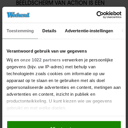
BEELDSCHERM VAN ACTION IS EEN
GAMECHANGER VOOR
THUISWERKERS ÉN BINGE-WATCHERS
Toestemming
Details
Advertentie-instellingen
Ov
Verantwoord gebruik van uw gegevens
Wij en
onze 1022 partners
verwerken je persoonlijke
Meer van Redactie
gegevens (bijv. uw IP-adres) met behulp van
technologieën zoals cookies om informatie op uw
apparaat op te slaan en te gebruiken met als doel
gepersonaliseerde advertenties en content, metingen aan
advertenties en content, inzicht in publiek en
productontwikkeling. U kunt kiezen wie uw gegevens
gebruikt en met welke doelen.
Als u het toestaat, willen we ook graag: