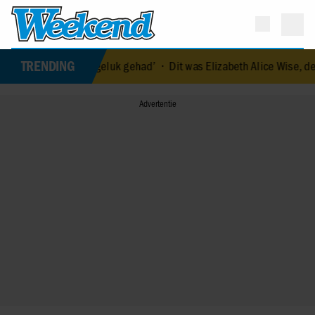
TRENDING
rm veel geluk gehad’
•
Dit was Elizabeth Alice Wise, de royal die te