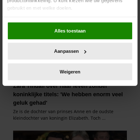
productontwikkeling. U kunt kiezen wie uw gegevens
gebruikt en met welke doelen.
Als u het toestaat, willen we ook graag:
Alles toestaan
Informatie verzamelen over uw geografische
locatie, die tot een paar meter nauwkeurig kan zijn
Uw apparaat identificeren door het actief te
Aanpassen
scannen op specifieke eigenschappen (fingerprinting)
Lees meer over hoe uw persoonlijke gegevens worden
verwerkt en stel uw voorkeuren in het
detailgedeelte
in.
Weigeren
U kunt uw toestemming op elk moment wijzigen of
intrekken in de Cookieverklaring.
We gebruiken cookies om content en advertenties te
personaliseren, om functies voor social media te bieden
en om ons websiteverkeer te analyseren. Ook delen we
informatie over uw gebruik van onze site met onze
partners voor social media, adverteren en analyse. Deze
partners kunnen deze gegevens combineren met andere