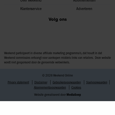
Over Weekend
Abonnementen
Klantenservice
Adverteren
Volg ons
Weekend participeert in diverse affiliate marketing programma’s, dat houdt in dat
Weekend commissies ontvangt voor aankopen middels links van retailers. Deze website
wordt niet gesponsord door de genoemde webwinkels.
© 2026 Weekend Online
Privacy statement
Disclaimer
Gebruikersvoorwaarden
Spelvoorwaarden
Abonnementsvoorwaarden
Cookies
Website gerealiseerd door
MediaSoep