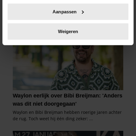
Uw apparaat identificeren door het actief te
Aanpassen
scannen op specifieke eigenschappen (fingerprinting)
Lees meer over hoe uw persoonlijke gegevens worden
verwerkt en stel uw voorkeuren in het
detailgedeelte
in.
Weigeren
U kunt uw toestemming op elk moment wijzigen of
intrekken in de Cookieverklaring.
We gebruiken cookies om content en advertenties te
personaliseren, om functies voor social media te bieden
en om ons websiteverkeer te analyseren. Ook delen we
informatie over uw gebruik van onze site met onze
partners voor social media, adverteren en analyse. Deze
partners kunnen deze gegevens combineren met andere
informatie die u aan ze heeft verstrekt of die ze hebben
verzameld op basis van uw gebruik van hun services. U
gaat akkoord met onze cookies als u onze website blijft
gebruiken.