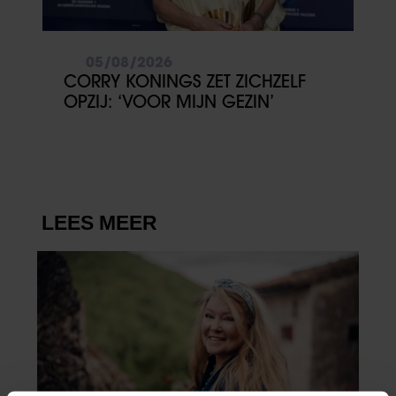
05/08/2026
CORRY KONINGS ZET ZICHZELF
OPZIJ: ‘VOOR MIJN GEZIN’