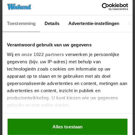
Toestemming
Details
Advertentie-instellingen
Ov
Verantwoord gebruik van uw gegevens
Wij en
onze 1022 partners
verwerken je persoonlijke
gegevens (bijv. uw IP-adres) met behulp van
technologieën zoals cookies om informatie op uw
apparaat op te slaan en te gebruiken met als doel
gepersonaliseerde advertenties en content, metingen aan
advertenties en content, inzicht in publiek en
productontwikkeling. U kunt kiezen wie uw gegevens
gebruikt en met welke doelen.
Als u het toestaat, willen we ook graag:
Alles toestaan
Informatie verzamelen over uw geografische
locatie, die tot een paar meter nauwkeurig kan zijn