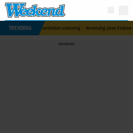
TRENDING
liefde na verbroken verloving
•
Voormalig prins Andrew werd achter