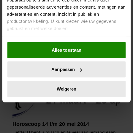
gepersonaliseerde advertenties en content, metingen aan
advertenties en content, inzicht in publiek en
productontwikkeling. U kunt kiezen wie uw gegevens
gebruikt en met welke doelen.
Als u het toestaat, willen we ook graag:
Alles toestaan
Informatie verzamelen over uw geografische
locatie, die tot een paar meter nauwkeurig kan zijn
Uw apparaat identificeren door het actief te
Aanpassen
scannen op specifieke eigenschappen (fingerprinting)
Lees meer over hoe uw persoonlijke gegevens worden
verwerkt en stel uw voorkeuren in het
detailgedeelte
in.
Weigeren
U kunt uw toestemming op elk moment wijzigen of
intrekken in de Cookieverklaring.
We gebruiken cookies om content en advertenties te
personaliseren, om functies voor social media te bieden
en om ons websiteverkeer te analyseren. Ook delen we