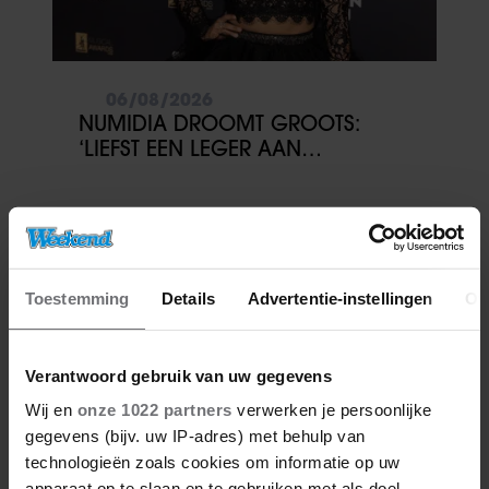
06/08/2026
NUMIDIA DROOMT GROOTS:
‘LIEFST EEN LEGER AAN
KINDEREN’
Toestemming
Details
Advertentie-instellingen
Ov
Verantwoord gebruik van uw gegevens
Wij en
onze 1022 partners
verwerken je persoonlijke
gegevens (bijv. uw IP-adres) met behulp van
technologieën zoals cookies om informatie op uw
apparaat op te slaan en te gebruiken met als doel