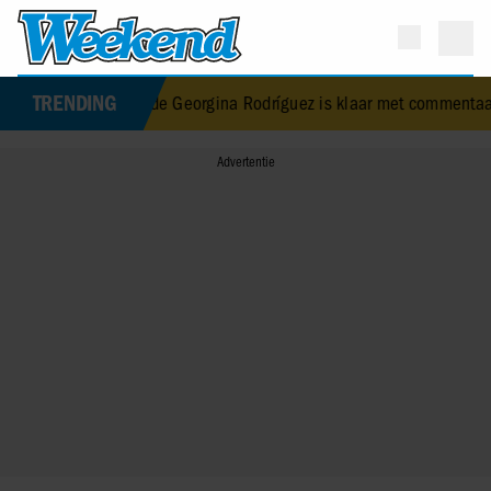
TRENDING
s verloofde Georgina Rodríguez is klaar met commentaar op haar li