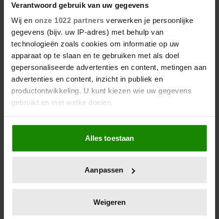
Verantwoord gebruik van uw gegevens
Wij en
onze 1022 partners
verwerken je persoonlijke
gegevens (bijv. uw IP-adres) met behulp van
technologieën zoals cookies om informatie op uw
apparaat op te slaan en te gebruiken met als doel
gepersonaliseerde advertenties en content, metingen aan
advertenties en content, inzicht in publiek en
productontwikkeling. U kunt kiezen wie uw gegevens
gebruikt en met welke doelen.
Als u het toestaat, willen we ook graag:
Alles toestaan
Informatie verzamelen over uw geografische
locatie, die tot een paar meter nauwkeurig kan zijn
Uw apparaat identificeren door het actief te
Aanpassen
scannen op specifieke eigenschappen (fingerprinting)
Lees meer over hoe uw persoonlijke gegevens worden
verwerkt en stel uw voorkeuren in het
detailgedeelte
in.
Weigeren
U kunt uw toestemming op elk moment wijzigen of