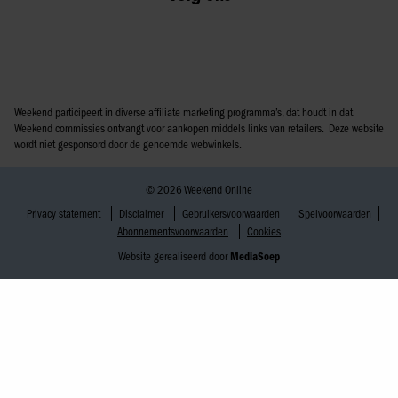
Weekend participeert in diverse affiliate marketing programma’s, dat houdt in dat
Weekend commissies ontvangt voor aankopen middels links van retailers. Deze website
wordt niet gesponsord door de genoemde webwinkels.
© 2026 Weekend Online
Privacy statement
Disclaimer
Gebruikersvoorwaarden
Spelvoorwaarden
Abonnementsvoorwaarden
Cookies
Website gerealiseerd door
MediaSoep