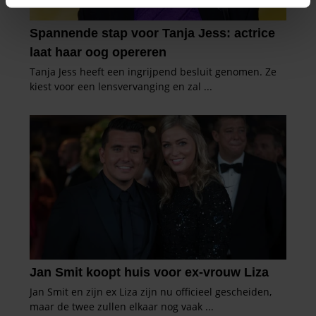
intrekken in de Cookieverklaring.
We gebruiken cookies om content en advertenties te
personaliseren, om functies voor social media te bieden
en om ons websiteverkeer te analyseren. Ook delen we
informatie over uw gebruik van onze site met onze
partners voor social media, adverteren en analyse. Deze
partners kunnen deze gegevens combineren met andere
informatie die u aan ze heeft verstrekt of die ze hebben
verzameld op basis van uw gebruik van hun services. U
gaat akkoord met onze cookies als u onze website blijft
gebruiken.