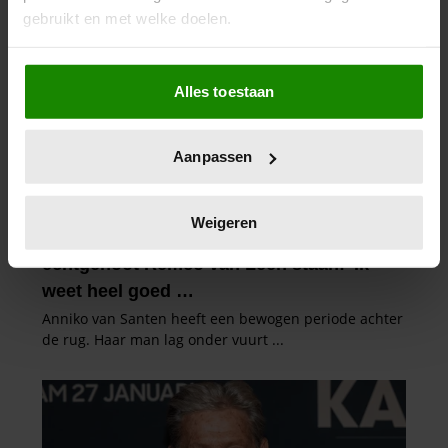
gebruikt en met welke doelen.
Als u het toestaat, willen we ook graag:
Alles toestaan
Informatie verzamelen over uw geografische
locatie, die tot een paar meter nauwkeurig kan zijn
Uw apparaat identificeren door het actief te
Aanpassen
scannen op specifieke eigenschappen (fingerprinting)
Lees meer over hoe uw persoonlijke gegevens worden
verwerkt en stel uw voorkeuren in het
detailgedeelte
in.
Weigeren
U kunt uw toestemming op elk moment wijzigen of
intrekken in de Cookieverklaring.
We gebruiken cookies om content en advertenties te
personaliseren, om functies voor social media te bieden
en om ons websiteverkeer te analyseren. Ook delen we
informatie over uw gebruik van onze site met onze
partners voor social media, adverteren en analyse. Deze
partners kunnen deze gegevens combineren met andere