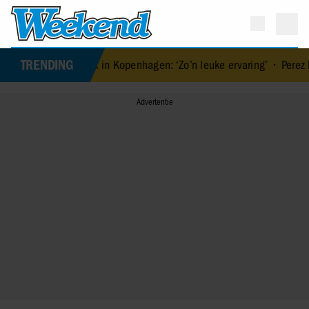
TRENDING
hion Week in Kopenhagen: ‘Zo’n leuke ervaring’
•
Perez Hilton moet o