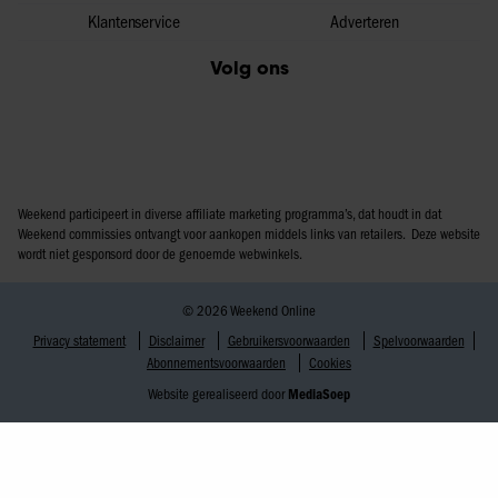
Klantenservice
Adverteren
Volg ons
Weekend participeert in diverse affiliate marketing programma’s, dat houdt in dat
Weekend commissies ontvangt voor aankopen middels links van retailers. Deze website
wordt niet gesponsord door de genoemde webwinkels.
© 2026 Weekend Online
Privacy statement
Disclaimer
Gebruikersvoorwaarden
Spelvoorwaarden
Abonnementsvoorwaarden
Cookies
Website gerealiseerd door
MediaSoep