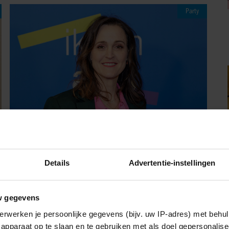
Party
07/08/2026
Details
Advertentie-instellingen
JANINE ABBRING OVER AFSCHEID
VAN ‘ZOMERGASTEN’: “FIJN DAT IK
HET LICHT MAG UITDOEN”
w gegevens
erwerken je persoonlijke gegevens (bijv. uw IP-adres) met behul
apparaat op te slaan en te gebruiken met als doel gepersonalise