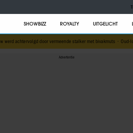
T
SHOWBIZZ
ROYALTY
UITGELICHT
olgd door vermeende stalker met bivakmuts
•
Oud-Idols collega’s en