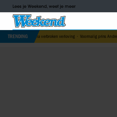
Lees je Weekend, weet je meer
TRENDING
efde na verbroken verloving
•
Voormalig prins Andrew werd achterv