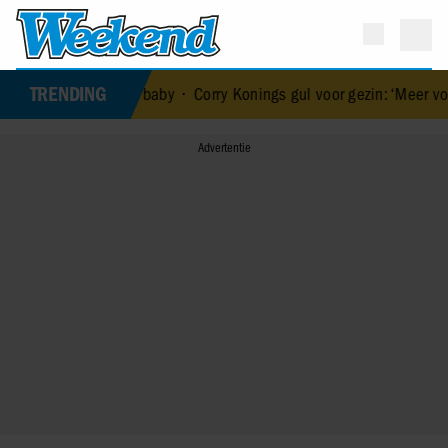
TRENDING
an haar baby
•
Corry Konings gul voor gezin: ‘Meer voor over dan voo