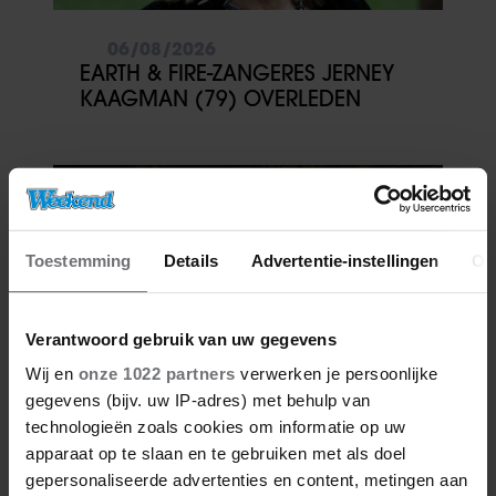
06/08/2026
EARTH & FIRE-ZANGERES JERNEY
KAAGMAN (79) OVERLEDEN
Toestemming
Details
Advertentie-instellingen
Ov
Verantwoord gebruik van uw gegevens
Wij en
onze 1022 partners
verwerken je persoonlijke
gegevens (bijv. uw IP-adres) met behulp van
06/08/2026
technologieën zoals cookies om informatie op uw
IJZIGE STRIJD KRIJGT BIZARRE
apparaat op te slaan en te gebruiken met als doel
WENDING: YVES BERENDSE
gepersonaliseerde advertenties en content, metingen aan