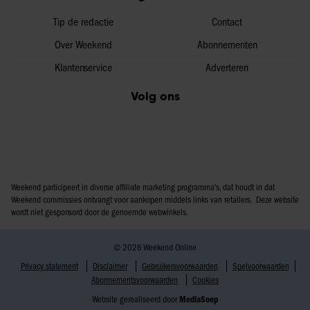
Tip de redactie
Contact
Over Weekend
Abonnementen
Klantenservice
Adverteren
Volg ons
Weekend participeert in diverse affiliate marketing programma’s, dat houdt in dat
Weekend commissies ontvangt voor aankopen middels links van retailers. Deze website
wordt niet gesponsord door de genoemde webwinkels.
© 2026 Weekend Online
Privacy statement
Disclaimer
Gebruikersvoorwaarden
Spelvoorwaarden
Abonnementsvoorwaarden
Cookies
Website gerealiseerd door
MediaSoep