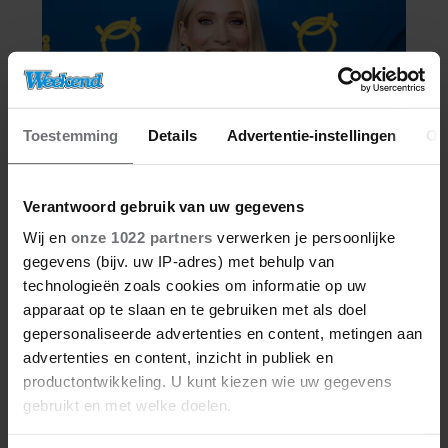
Toestemming
Details
Advertentie-instellingen
Ov
Verantwoord gebruik van uw gegevens
Wij en
onze 1022 partners
verwerken je persoonlijke
gegevens (bijv. uw IP-adres) met behulp van
technologieën zoals cookies om informatie op uw
apparaat op te slaan en te gebruiken met als doel
gepersonaliseerde advertenties en content, metingen aan
advertenties en content, inzicht in publiek en
productontwikkeling. U kunt kiezen wie uw gegevens
gebruikt en met welke doelen.