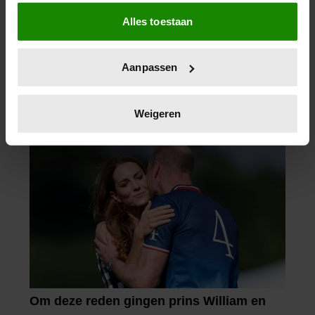
Als u het toestaat, willen we ook graag:
Alles toestaan
Informatie verzamelen over uw geografische
locatie, die tot een paar meter nauwkeurig kan zijn
Uw apparaat identificeren door het actief te
Aanpassen
scannen op specifieke eigenschappen (fingerprinting)
Lees meer over hoe uw persoonlijke gegevens worden
verwerkt en stel uw voorkeuren in het
detailgedeelte
in.
Weigeren
U kunt uw toestemming op elk moment wijzigen of
intrekken in de Cookieverklaring.
We gebruiken cookies om content en advertenties te
personaliseren, om functies voor social media te bieden
en om ons websiteverkeer te analyseren. Ook delen we
informatie over uw gebruik van onze site met onze
partners voor social media, adverteren en analyse. Deze
partners kunnen deze gegevens combineren met andere
informatie die u aan ze heeft verstrekt of die ze hebben
verzameld op basis van uw gebruik van hun services. U
gaat akkoord met onze cookies als u onze website blijft