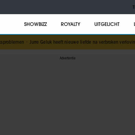
T
SHOWBIZZ
ROYALTY
UITGELICHT
urre Geluk heeft nieuwe liefde na verbroken verloving
•
Voormalig p