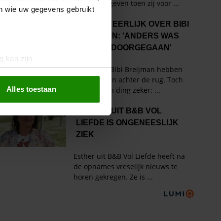
en wie uw gegevens gebruikt
g kan zijn
erprinting)
t
detailgedeelte
in. U kunt uw
Alles toestaan
 media te bieden en om ons
ze partners voor social
nformatie die u aan ze heeft
oord met onze cookies als u