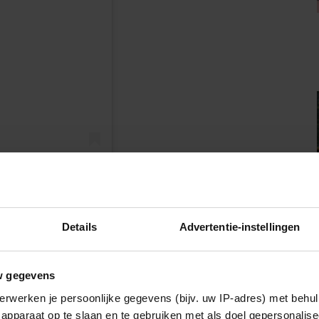
n
fficial)
Details
Advertentie-instellingen
en bijeen om de koninklijke familie te verwelkomen.
w gegevens
IA!
erwerken je persoonlijke gegevens (bijv. uw IP-adres) met behul
apparaat op te slaan en te gebruiken met als doel gepersonalise