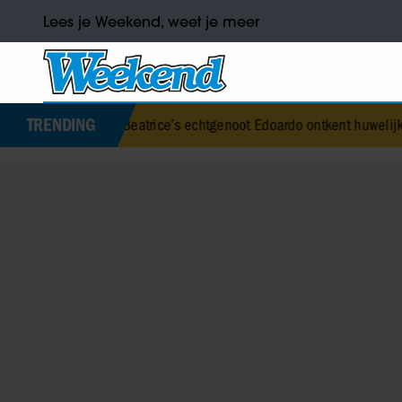
Lees je Weekend, weet je meer
TRENDING
nses Beatrice’s echtgenoot Edoardo ontkent huwelijksproblemen
•
J