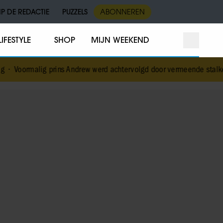
IP DE REDACTIE
PUZZELS
ABONNEREN
LIFESTYLE
SHOP
MIJN WEEKEND
rins Andrew werd achtervolgd door vermeende stalker met bivakmut