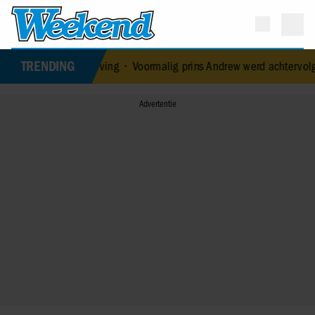
TRENDING
ken verloving
•
Voormalig prins Andrew werd achtervolgd door verm