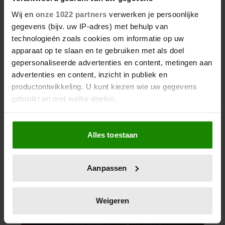
Wij en
onze 1022 partners
verwerken je persoonlijke
gegevens (bijv. uw IP-adres) met behulp van
technologieën zoals cookies om informatie op uw
apparaat op te slaan en te gebruiken met als doel
gepersonaliseerde advertenties en content, metingen aan
advertenties en content, inzicht in publiek en
productontwikkeling. U kunt kiezen wie uw gegevens
gebruikt en met welke doelen.
Als u het toestaat, willen we ook graag:
Alles toestaan
Informatie verzamelen over uw geografische
locatie, die tot een paar meter nauwkeurig kan zijn
Uw apparaat identificeren door het actief te
Aanpassen
scannen op specifieke eigenschappen (fingerprinting)
Lees meer over hoe uw persoonlijke gegevens worden
verwerkt en stel uw voorkeuren in het
detailgedeelte
in.
Weigeren
U kunt uw toestemming op elk moment wijzigen of
intrekken in de Cookieverklaring.