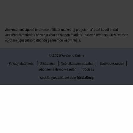
Weekend participeert in diverse affiliate marketing programma’s, dat houdt in dat
Weekend commissies ontvangt voor aankopen middels links van retailers. Deze website
wordt niet gesponsord door de genoemde webwinkels.
© 2026 Weekend Online
Privacy statement
Disclaimer
Gebruikersvoorwaarden
Spelvoorwaarden
Abonnementsvoorwaarden
Cookies
Website gerealiseerd door
MediaSoep