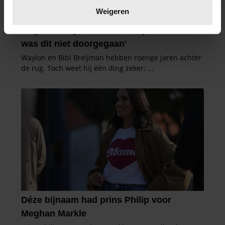
verwerkt en stel uw voorkeuren in het
detailgedeelte
in.
Weigeren
U kunt uw toestemming op elk moment wijzigen of
intrekken in de Cookieverklaring.
We gebruiken cookies om content en advertenties te
personaliseren, om functies voor social media te bieden
en om ons websiteverkeer te analyseren. Ook delen we
informatie over uw gebruik van onze site met onze
partners voor social media, adverteren en analyse. Deze
partners kunnen deze gegevens combineren met andere
informatie die u aan ze heeft verstrekt of die ze hebben
verzameld op basis van uw gebruik van hun services. U
gaat akkoord met onze cookies als u onze website blijft
gebruiken.