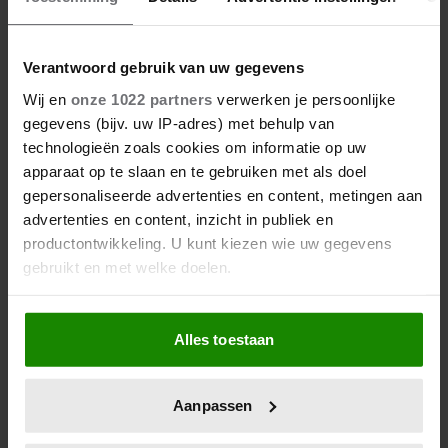
Verantwoord gebruik van uw gegevens
Wij en
onze 1022 partners
verwerken je persoonlijke
gegevens (bijv. uw IP-adres) met behulp van
technologieën zoals cookies om informatie op uw
apparaat op te slaan en te gebruiken met als doel
gepersonaliseerde advertenties en content, metingen aan
advertenties en content, inzicht in publiek en
productontwikkeling. U kunt kiezen wie uw gegevens
gebruikt en met welke doelen.
Als u het toestaat, willen we ook graag:
Alles toestaan
Informatie verzamelen over uw geografische
locatie, die tot een paar meter nauwkeurig kan zijn
Uw apparaat identificeren door het actief te
Aanpassen
scannen op specifieke eigenschappen (fingerprinting)
Lees meer over hoe uw persoonlijke gegevens worden