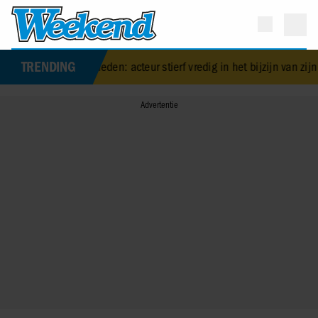
TRENDING
82) overleden: acteur stierf vredig in het bijzijn van zijn meest dierb