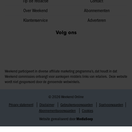
Tip de redactie
Contact
Over Weekend
Abonnementen
Klantenservice
Adverteren
Volg ons
Weekend participeert in diverse affiliate marketing programma’s, dat houdt in dat
Weekend commissies ontvangt voor aankopen middels links van retailers. Deze website
wordt niet gesponsord door de genoemde webwinkels.
© 2026 Weekend Online
Privacy statement
Disclaimer
Gebruikersvoorwaarden
Spelvoorwaarden
Abonnementsvoorwaarden
Cookies
Website gerealiseerd door
MediaSoep