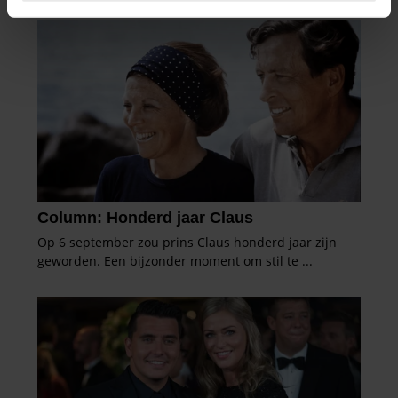
intrekken in de Cookieverklaring.
We gebruiken cookies om content en advertenties te
personaliseren, om functies voor social media te bieden
en om ons websiteverkeer te analyseren. Ook delen we
informatie over uw gebruik van onze site met onze
partners voor social media, adverteren en analyse. Deze
partners kunnen deze gegevens combineren met andere
informatie die u aan ze heeft verstrekt of die ze hebben
verzameld op basis van uw gebruik van hun services. U
gaat akkoord met onze cookies als u onze website blijft
gebruiken.