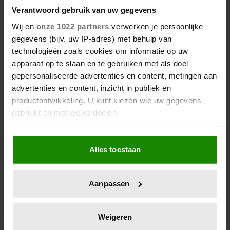
DRIESSEN IN HET VLIEGTUIG
Verantwoord gebruik van uw gegevens
Wij en
onze 1022 partners
verwerken je persoonlijke
gegevens (bijv. uw IP-adres) met behulp van
technologieën zoals cookies om informatie op uw
apparaat op te slaan en te gebruiken met als doel
gepersonaliseerde advertenties en content, metingen aan
advertenties en content, inzicht in publiek en
productontwikkeling. U kunt kiezen wie uw gegevens
gebruikt en met welke doelen.
Als u het toestaat, willen we ook graag:
Alles toestaan
Informatie verzamelen over uw geografische
locatie, die tot een paar meter nauwkeurig kan zijn
Uw apparaat identificeren door het actief te
Aanpassen
scannen op specifieke eigenschappen (fingerprinting)
Lees meer over hoe uw persoonlijke gegevens worden
verwerkt en stel uw voorkeuren in het
detailgedeelte
in.
Weigeren
U kunt uw toestemming op elk moment wijzigen of