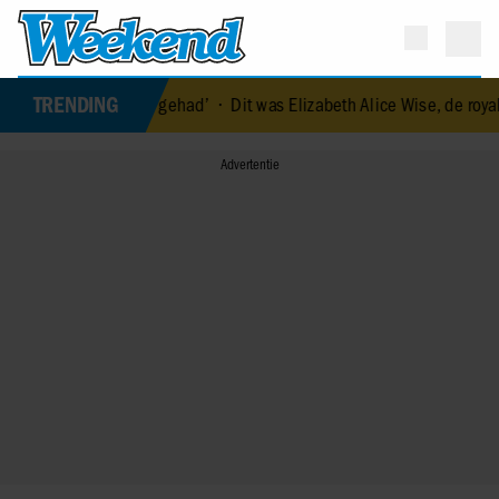
TRENDING
l geluk gehad’
•
Dit was Elizabeth Alice Wise, de royal die terechts