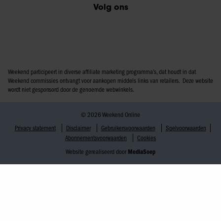
Volg ons
Weekend participeert in diverse affiliate marketing programma’s, dat houdt in dat
Weekend commissies ontvangt voor aankopen middels links van retailers. Deze website
wordt niet gesponsord door de genoemde webwinkels.
© 2026 Weekend Online
Privacy statement
Disclaimer
Gebruikersvoorwaarden
Spelvoorwaarden
Abonnementsvoorwaarden
Cookies
Website gerealiseerd door
MediaSoep