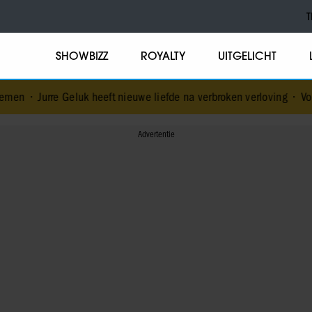
T
SHOWBIZZ
ROYALTY
UITGELICHT
k heeft nieuwe liefde na verbroken verloving
•
Voormalig prins Andr