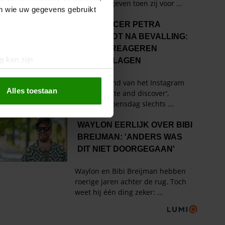
en wie uw gegevens gebruikt
g kan zijn
erprinting)
t
detailgedeelte
in. U kunt uw
Alles toestaan
 media te bieden en om ons
ze partners voor social
nformatie die u aan ze heeft
oord met onze cookies als u