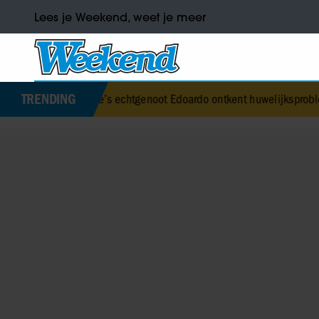
Lees je Weekend, weet je meer
TRENDING
rice’s echtgenoot Edoardo ontkent huwelijksproblemen
•
Jurre Gelu