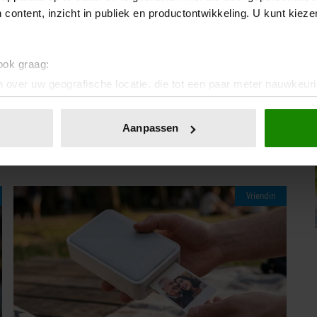
 content, inzicht in publiek en productontwikkeling. U kunt kiez
elhazes)
 ook graag:
 over uw geografische locatie, die tot een paar meter nauwkeuri
IA!
eren door het actief te scannen op specifieke eigenschappen (fing
onlijke gegevens worden verwerkt en stel uw voorkeuren in he
Aanpassen
jzigen of intrekken in de Cookieverklaring.
ent en advertenties te personaliseren, om functies voor social
. Ook delen we informatie over uw gebruik van onze site met on
Vriendin
e. Deze partners kunnen deze gegevens combineren met andere i
erzameld op basis van uw gebruik van hun services. U gaat akk