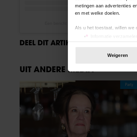
metingen aan advertenties en
en met welke doelen.
Een bericht gedeeld door Rachel Hazes (@rach
Als u het toestaat, willen we
Informatie verzamelen
DEEL DIT ARTIKEL OP SOCIAL MED
Uw apparaat identific
Lees meer over hoe uw perso
Weigeren
toestemming op elk moment wi
UIT ANDERE MEDIA
We gebruiken cookies om cont
websiteverkeer te analyseren
Party
media, adverteren en analys
verstrekt of die ze hebben v
onze website blijft gebruiken.