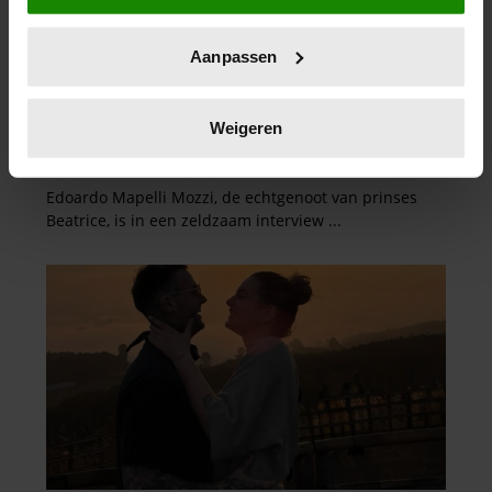
locatie, die tot een paar meter nauwkeurig kan zijn
Uw apparaat identificeren door het actief te
Aanpassen
scannen op specifieke eigenschappen (fingerprinting)
Lees meer over hoe uw persoonlijke gegevens worden
verwerkt en stel uw voorkeuren in het
detailgedeelte
in.
Weigeren
U kunt uw toestemming op elk moment wijzigen of
intrekken in de Cookieverklaring.
We gebruiken cookies om content en advertenties te
personaliseren, om functies voor social media te bieden
en om ons websiteverkeer te analyseren. Ook delen we
informatie over uw gebruik van onze site met onze
partners voor social media, adverteren en analyse. Deze
partners kunnen deze gegevens combineren met andere
informatie die u aan ze heeft verstrekt of die ze hebben
verzameld op basis van uw gebruik van hun services. U
gaat akkoord met onze cookies als u onze website blijft
gebruiken.