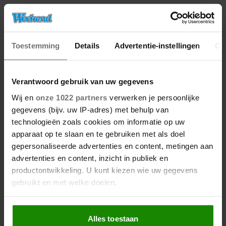
Toestemming
Details
Advertentie-instellingen
Ov
Verantwoord gebruik van uw gegevens
Wij en
onze 1022 partners
verwerken je persoonlijke
gegevens (bijv. uw IP-adres) met behulp van
technologieën zoals cookies om informatie op uw
apparaat op te slaan en te gebruiken met als doel
gepersonaliseerde advertenties en content, metingen aan
advertenties en content, inzicht in publiek en
productontwikkeling. U kunt kiezen wie uw gegevens
gebruikt en met welke doelen.
Als u het toestaat, willen we ook graag:
Alles toestaan
Informatie verzamelen over uw geografische