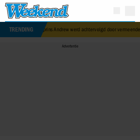
TRENDING
rmalig prins Andrew werd achtervolgd door vermeende stalker met 