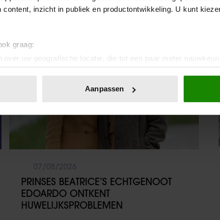
 content, inzicht in publiek en productontwikkeling. U kunt kiez
Weekend
 ook graag:
 over uw geografische locatie, die tot een paar meter nauwkeuri
eren door het actief te scannen op specifieke eigenschappen (fing
onlijke gegevens worden verwerkt en stel uw voorkeuren in he
Aanpassen
jzigen of intrekken in de Cookieverklaring.
ent en advertenties te personaliseren, om functies voor social
. Ook delen we informatie over uw gebruik van onze site met on
e. Deze partners kunnen deze gegevens combineren met andere i
erzameld op basis van uw gebruik van hun services. U gaat akk
07/08/2026
PRINSES BEATRICE’S ECHTGENOOT
EDOARDO ONTKENT
HUWELIJKSPROBLEMEN