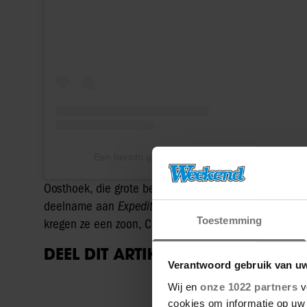
Een bericht gedeeld door Niels Oosthoek (@niel
Oosthoek, die grote bekendheid kreeg met het inmid
deelname aan
Expeditie Robinson
, en zijn vriendin 
Toestemming
kregen ze een zoon, Charley.
DEEL DIT ARTIKEL OP SOCIAL MED
Verantwoord gebruik van u
Wij en
onze 1022 partners
v
cookies om informatie op uw 