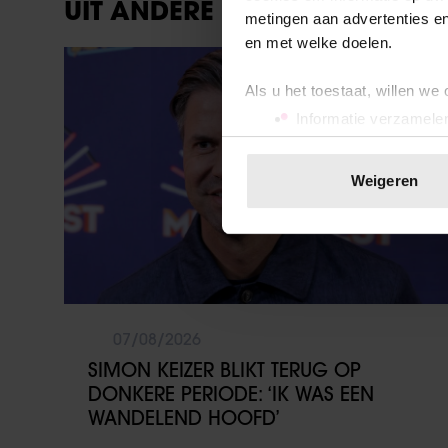
UIT ANDERE MEDIA
metingen aan advertenties en
en met welke doelen.
Party
Als u het toestaat, willen we
Informatie verzamelen
Uw apparaat identific
Lees meer over hoe uw perso
Weigeren
toestemming op elk moment wi
We gebruiken cookies om cont
websiteverkeer te analyseren
media, adverteren en analys
verstrekt of die ze hebben v
07/08/2026
onze website blijft gebruiken.
SIMON KEIZER BLIKT TERUG OP
DONKERE PERIODE: ‘IK WAS EEN
WANDELEND HOOFD’