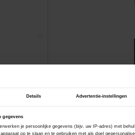
soosthoek)
dels verkochte YouTube-kanaal
Gierige Gasten
en zijn
werden in april 2020 voor het eerst ouders. Ook toen
Details
Advertentie-instellingen
IA!
w gegevens
erwerken je persoonlijke gegevens (bijv. uw IP-adres) met behul
apparaat op te slaan en te gebruiken met als doel gepersonalise