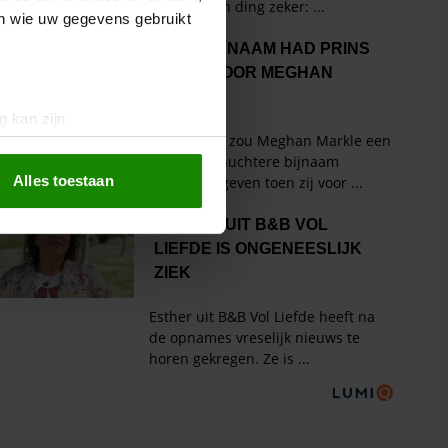
en wie uw gegevens gebruikt
g kan zijn
erprinting)
t
detailgedeelte
in. U kunt uw
Alles toestaan
 media te bieden en om ons
ze partners voor social
nformatie die u aan ze heeft
oord met onze cookies als u