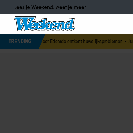
Lees je Weekend, weet je meer
TRENDING
chtgenoot Edoardo ontkent huwelijksproblemen
•
Jurre Geluk heeft 