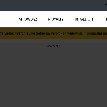
T
SHOWBIZZ
ROYALTY
UITGELICHT
nieuwe liefde na verbroken verloving
•
Voormalig prins Andrew werd 