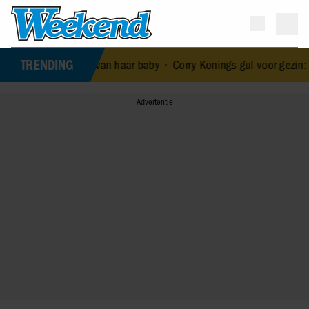
TRENDING
de dood van haar baby
•
Corry Konings gul voor gezin: ‘Meer voor ove