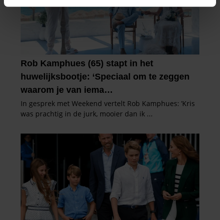
intrekken in de Cookieverklaring.
We gebruiken cookies om content en advertenties te
personaliseren, om functies voor social media te bieden
en om ons websiteverkeer te analyseren. Ook delen we
informatie over uw gebruik van onze site met onze
partners voor social media, adverteren en analyse. Deze
partners kunnen deze gegevens combineren met andere
informatie die u aan ze heeft verstrekt of die ze hebben
verzameld op basis van uw gebruik van hun services. U
gaat akkoord met onze cookies als u onze website blijft
gebruiken.