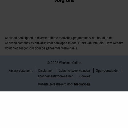
Volg ons
Weekend participeert in diverse affiliate marketing programma’s, dat houdt in dat
Weekend commissies ontvangt voor aankopen middels links van retailers. Deze website
wordt niet gesponsord door de genoemde webwinkels.
© 2026 Weekend Online
Privacy statement
Disclaimer
Gebruikersvoorwaarden
Spelvoorwaarden
Abonnementsvoorwaarden
Cookies
Website gerealiseerd door
MediaSoep