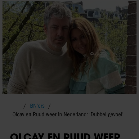
BN'ers
Olcay en Ruud weer in Nederland: ‘Dubbel gevoel’
OLCAY EN RUUD WEER