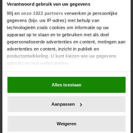
Verantwoord gebruik van uw gegevens
Wij en
onze 1022 partners
verwerken je persoonlijke
gegevens (bijv. uw IP-adres) met behulp van
technologieën zoals cookies om informatie op uw
apparaat op te slaan en te gebruiken met als doel
gepersonaliseerde advertenties en content, metingen aan
advertenties en content, inzicht in publiek en
productontwikkeling. U kunt kiezen wie uw gegevens
gebruikt en met welke doelen.
Als u het toestaat, willen we ook graag:
Alles toestaan
Informatie verzamelen over uw geografische
locatie, die tot een paar meter nauwkeurig kan zijn
Uw apparaat identificeren door het actief te
Aanpassen
scannen op specifieke eigenschappen (fingerprinting)
Lees meer over hoe uw persoonlijke gegevens worden
verwerkt en stel uw voorkeuren in het
detailgedeelte
in.
Weigeren
U kunt uw toestemming op elk moment wijzigen of