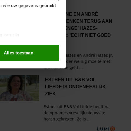
en wie uw gegevens gebruikt
g kan zijn
erprinting)
t
detailgedeelte
in. U kunt uw
Alles toestaan
 media te bieden en om ons
ze partners voor social
nformatie die u aan ze heeft
oord met onze cookies als u