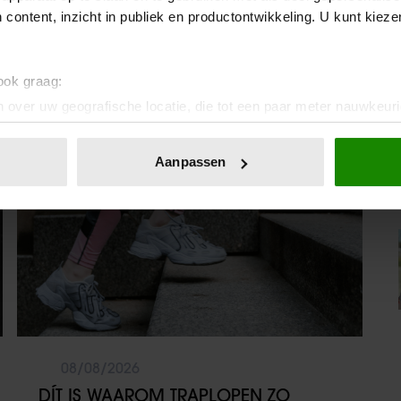
‘PAS TOEN HIJ DE DEUR UIT WAS,
 content, inzicht in publiek en productontwikkeling. U kunt kiez
BESEFTE IK WAT ER ECHT WAS
GEBEURD’
 ook graag:
 over uw geografische locatie, die tot een paar meter nauwkeuri
Sante
eren door het actief te scannen op specifieke eigenschappen (fing
onlijke gegevens worden verwerkt en stel uw voorkeuren in he
Aanpassen
jzigen of intrekken in de Cookieverklaring.
ent en advertenties te personaliseren, om functies voor social
. Ook delen we informatie over uw gebruik van onze site met on
e. Deze partners kunnen deze gegevens combineren met andere i
erzameld op basis van uw gebruik van hun services. U gaat akk
08/08/2026
DÍT IS WAAROM TRAPLOPEN ZO