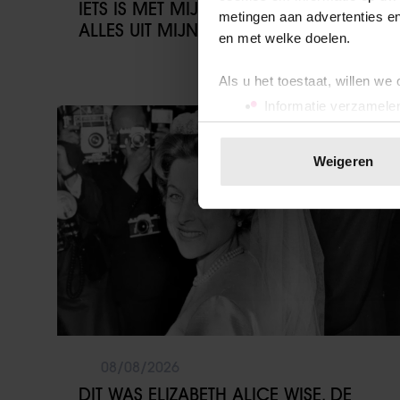
IETS IS MET MIJN GEZIN, GOOI IK
metingen aan advertenties en
ALLES UIT MIJN AGENDA”
en met welke doelen.
Als u het toestaat, willen we
Informatie verzamelen
Weekend
Uw apparaat identific
Lees meer over hoe uw perso
Weigeren
toestemming op elk moment wi
We gebruiken cookies om cont
websiteverkeer te analyseren
media, adverteren en analys
verstrekt of die ze hebben v
onze website blijft gebruiken.
08/08/2026
DIT WAS ELIZABETH ALICE WISE, DE