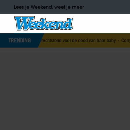
Lees je Weekend, weet je meer
TRENDING
l die terechtstond voor de dood van haar baby
•
Corry Konings gul vo