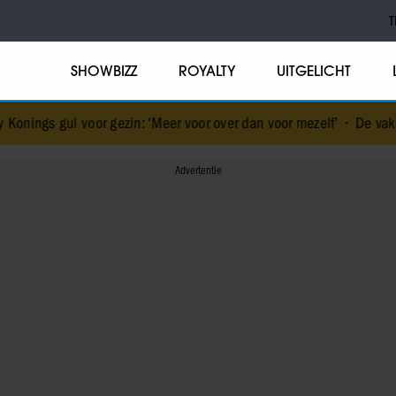
T
SHOWBIZZ
ROYALTY
UITGELICHT
or gezin: ‘Meer voor over dan voor mezelf’
•
De vakantiebestemmin