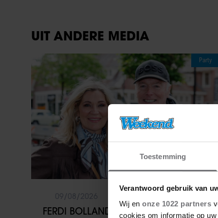
UIT ANDERE MEDIA
Party
Toestemming
Verantwoord gebruik van u
09/08/2026
Wij en
onze 1022 partners
v
FERDI BOLLAND OVER GELUK: “ALS ER
cookies om informatie op uw 