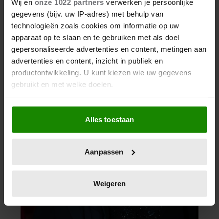
Wij en
onze 1022 partners
verwerken je persoonlijke
gegevens (bijv. uw IP-adres) met behulp van
technologieën zoals cookies om informatie op uw
apparaat op te slaan en te gebruiken met als doel
gepersonaliseerde advertenties en content, metingen aan
advertenties en content, inzicht in publiek en
productontwikkeling. U kunt kiezen wie uw gegevens
gebruikt en met welke doelen.
Als u het toestaat, willen we ook graag:
Alles toestaan
Informatie verzamelen over uw geografische
locatie, die tot een paar meter nauwkeurig kan zijn
Uw apparaat identificeren door het actief te
Aanpassen
scannen op specifieke eigenschappen (fingerprinting)
Lees meer over hoe uw persoonlijke gegevens worden
verwerkt en stel uw voorkeuren in het
detailgedeelte
in.
Weigeren
U kunt uw toestemming op elk moment wijzigen of
intrekken in de Cookieverklaring.