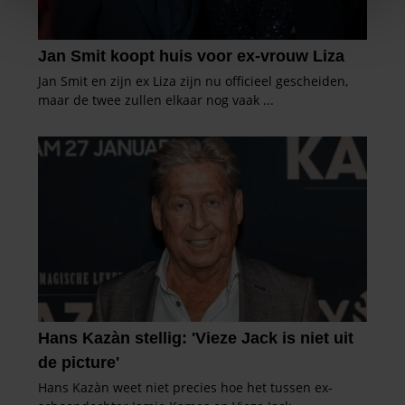
We gebruiken cookies om content en advertenties te
personaliseren, om functies voor social media te bieden
en om ons websiteverkeer te analyseren. Ook delen we
informatie over uw gebruik van onze site met onze
partners voor social media, adverteren en analyse. Deze
partners kunnen deze gegevens combineren met andere
informatie die u aan ze heeft verstrekt of die ze hebben
verzameld op basis van uw gebruik van hun services. U
gaat akkoord met onze cookies als u onze website blijft
gebruiken.