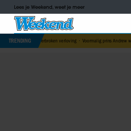
Lees je Weekend, weet je meer
TRENDING
de na verbroken verloving
•
Voormalig prins Andrew werd achtervolg