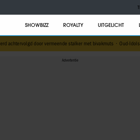
T
SHOWBIZZ
ROYALTY
UITGELICHT
d door vermeende stalker met bivakmuts
•
Oud-Idols collega’s en J