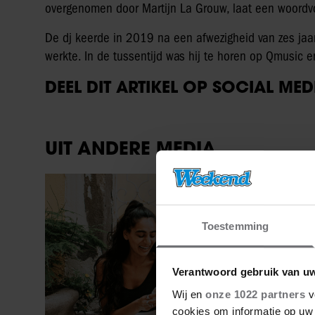
overgenomen door Martijn La Grouw, laat een woordv
De dj keerde in 2019 na een afwezigheid van zes jaar 
werkte. In de tussentijd was hij te horen op Qmusic e
DEEL DIT ARTIKEL OP SOCIAL MED
UIT ANDERE MEDIA
Sante
Toestemming
Verantwoord gebruik van u
Wij en
onze 1022 partners
v
cookies om informatie op uw 