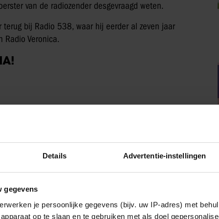
oerster van de radiozender desgevraagd weten.
terug bij Radio 538, waar hij eerder al zeven jaar
n Radio Veronica.
IA!
Party
Details
Advertentie-instellingen
w gegevens
erwerken je persoonlijke gegevens (bijv. uw IP-adres) met behul
apparaat op te slaan en te gebruiken met als doel gepersonalise