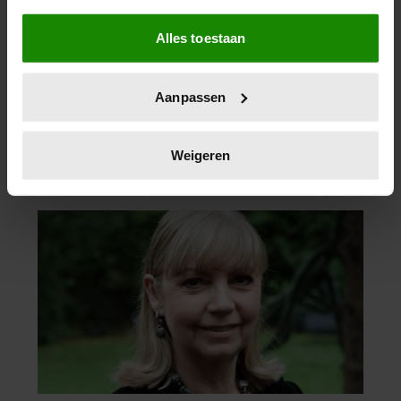
Als u het toestaat, willen we ook graag:
Alles toestaan
Informatie verzamelen over uw geografische
locatie, die tot een paar meter nauwkeurig kan zijn
Uw apparaat identificeren door het actief te
Aanpassen
scannen op specifieke eigenschappen (fingerprinting)
Lees meer over hoe uw persoonlijke gegevens worden
verwerkt en stel uw voorkeuren in het
detailgedeelte
in.
Weigeren
U kunt uw toestemming op elk moment wijzigen of
intrekken in de Cookieverklaring.
We gebruiken cookies om content en advertenties te
personaliseren, om functies voor social media te bieden
en om ons websiteverkeer te analyseren. Ook delen we
informatie over uw gebruik van onze site met onze
partners voor social media, adverteren en analyse. Deze
partners kunnen deze gegevens combineren met andere
informatie die u aan ze heeft verstrekt of die ze hebben
verzameld op basis van uw gebruik van hun services. U