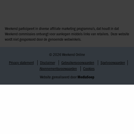
Weekend participeert in diverse affiliate marketing programma’s, dat houdt in dat
Weekend commissies ontvangt voor aankopen middels links van retailers. Deze website
wordt niet gesponsord door de genoemde webwinkels.
© 2026 Weekend Online
Privacy statement
Disclaimer
Gebruikersvoorwaarden
Spelvoorwaarden
Abonnementsvoorwaarden
Cookies
Website gerealiseerd door
MediaSoep