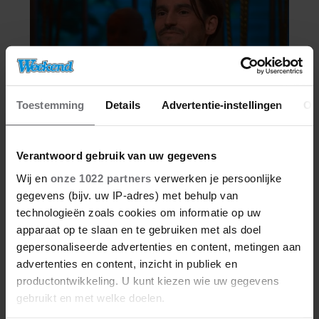
Toestemming
Details
Advertentie-instellingen
Ov
Verantwoord gebruik van uw gegevens
Wij en
onze 1022 partners
verwerken je persoonlijke
gegevens (bijv. uw IP-adres) met behulp van
technologieën zoals cookies om informatie op uw
apparaat op te slaan en te gebruiken met als doel
gepersonaliseerde advertenties en content, metingen aan
advertenties en content, inzicht in publiek en
productontwikkeling. U kunt kiezen wie uw gegevens
gebruikt en met welke doelen.