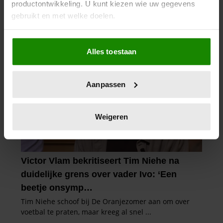
productontwikkeling. U kunt kiezen wie uw gegevens
gebruikt en met welke doelen.
Als u het toestaat, willen we ook graag:
Alles toestaan
Informatie verzamelen over uw geografische
locatie, die tot een paar meter nauwkeurig kan zijn
Uw apparaat identificeren door het actief te
Aanpassen
scannen op specifieke eigenschappen (fingerprinting)
Lees meer over hoe uw persoonlijke gegevens worden
verwerkt en stel uw voorkeuren in het
detailgedeelte
in.
Weigeren
U kunt uw toestemming op elk moment wijzigen of
intrekken in de Cookieverklaring.
We gebruiken cookies om content en advertenties te
personaliseren, om functies voor social media te bieden
en om ons websiteverkeer te analyseren. Ook delen we
informatie over uw gebruik van onze site met onze
partners voor social media, adverteren en analyse. Deze
partners kunnen deze gegevens combineren met andere