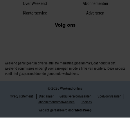
Over Weekend
Abonnementen
Klantenservice
Adverteren
Volg ons
Weekend participeert in diverse affiliate marketing programma’s, dat houdt in dat
Weekend commissies ontvangt voor aankopen middels links van retailers. Deze website
wordt niet gesponsord door de genoemde webwinkels.
© 2026 Weekend Online
Privacy statement
Disclaimer
Gebruikersvoorwaarden
Spelvoorwaarden
Abonnementsvoorwaarden
Cookies
Website gerealiseerd door
MediaSoep