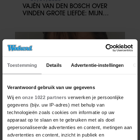
VAJÈN VAN DEN BOSCH OVER
VINDEN GROTE LIEFDE: MIJN
WERKAGENDA GAAT VOOR
Toestemming
Details
Advertentie-instellingen
Ov
Verantwoord gebruik van uw gegevens
Wij en
onze 1022 partners
verwerken je persoonlijke
02/01/2026
gegevens (bijv. uw IP-adres) met behulp van
RAAD DE BN’ER: WIE STAAT ER OP
technologieën zoals cookies om informatie op uw
DEZE JEUGDFOTO?
apparaat op te slaan en te gebruiken met als doel
gepersonaliseerde advertenties en content, metingen aan
advertenties en content, inzicht in publiek en