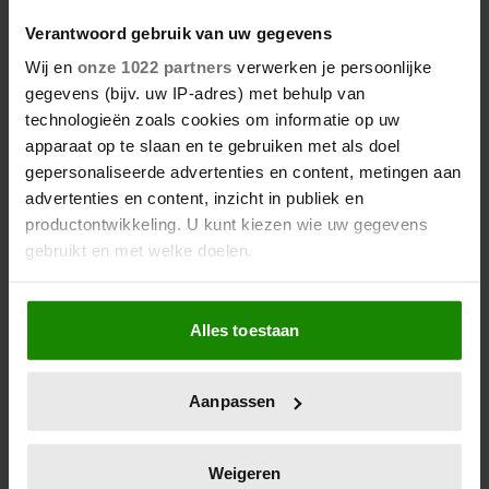
Verantwoord gebruik van uw gegevens
Wij en
onze 1022 partners
verwerken je persoonlijke
gegevens (bijv. uw IP-adres) met behulp van
technologieën zoals cookies om informatie op uw
apparaat op te slaan en te gebruiken met als doel
gepersonaliseerde advertenties en content, metingen aan
advertenties en content, inzicht in publiek en
productontwikkeling. U kunt kiezen wie uw gegevens
gebruikt en met welke doelen.
Als u het toestaat, willen we ook graag:
Alles toestaan
Informatie verzamelen over uw geografische
locatie, die tot een paar meter nauwkeurig kan zijn
Uw apparaat identificeren door het actief te
Aanpassen
scannen op specifieke eigenschappen (fingerprinting)
Lees meer over hoe uw persoonlijke gegevens worden
verwerkt en stel uw voorkeuren in het
detailgedeelte
in.
Weigeren