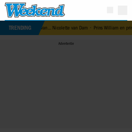
TRENDING
mming van… Nicolette van Dam
•
Prins William en prinses Catherin