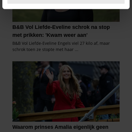
U kunt uw toestemming op elk moment wijzigen of
intrekken in de Cookieverklaring.
We gebruiken cookies om content en advertenties te
personaliseren, om functies voor social media te bieden
en om ons websiteverkeer te analyseren. Ook delen we
informatie over uw gebruik van onze site met onze
partners voor social media, adverteren en analyse. Deze
partners kunnen deze gegevens combineren met andere
informatie die u aan ze heeft verstrekt of die ze hebben
verzameld op basis van uw gebruik van hun services. U
gaat akkoord met onze cookies als u onze website blijft
gebruiken.