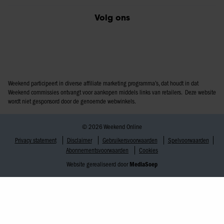
Volg ons
Weekend participeert in diverse affiliate marketing programma’s, dat houdt in dat
Weekend commissies ontvangt voor aankopen middels links van retailers. Deze website
wordt niet gesponsord door de genoemde webwinkels.
© 2026 Weekend Online
Privacy statement
Disclaimer
Gebruikersvoorwaarden
Spelvoorwaarden
Abonnementsvoorwaarden
Cookies
Website gerealiseerd door
MediaSoep