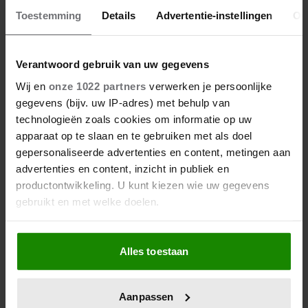
Toestemming
Details
Advertentie-instellingen
Ov
Verantwoord gebruik van uw gegevens
Wij en
onze 1022 partners
verwerken je persoonlijke
gegevens (bijv. uw IP-adres) met behulp van
technologieën zoals cookies om informatie op uw
apparaat op te slaan en te gebruiken met als doel
gepersonaliseerde advertenties en content, metingen aan
advertenties en content, inzicht in publiek en
productontwikkeling. U kunt kiezen wie uw gegevens
gebruikt en met welke doelen.
Als u het toestaat, willen we ook graag:
Alles toestaan
Informatie verzamelen over uw geografische
locatie, die tot een paar meter nauwkeurig kan zijn
Uw apparaat identificeren door het actief te
Aanpassen
scannen op specifieke eigenschappen (fingerprinting)