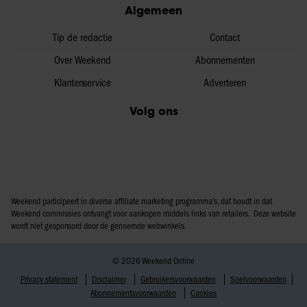
Algemeen
Tip de redactie
Contact
Over Weekend
Abonnementen
Klantenservice
Adverteren
Volg ons
Weekend participeert in diverse affiliate marketing programma’s, dat houdt in dat
Weekend commissies ontvangt voor aankopen middels links van retailers. Deze website
wordt niet gesponsord door de genoemde webwinkels.
© 2026 Weekend Online
Privacy statement
Disclaimer
Gebruikersvoorwaarden
Spelvoorwaarden
Abonnementsvoorwaarden
Cookies