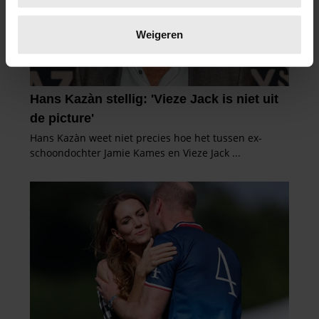
Lees meer over hoe uw persoonlijke gegevens worden
verwerkt en stel uw voorkeuren in het
detailgedeelte
in.
Weigeren
U kunt uw toestemming op elk moment wijzigen of
intrekken in de Cookieverklaring.
We gebruiken cookies om content en advertenties te
personaliseren, om functies voor social media te bieden
en om ons websiteverkeer te analyseren. Ook delen we
informatie over uw gebruik van onze site met onze
partners voor social media, adverteren en analyse. Deze
partners kunnen deze gegevens combineren met andere
informatie die u aan ze heeft verstrekt of die ze hebben
verzameld op basis van uw gebruik van hun services. U
gaat akkoord met onze cookies als u onze website blijft
gebruiken.