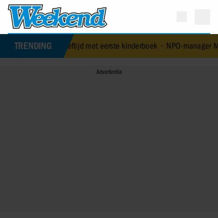
TRENDING
-jarige leeftijd met eerste kinderboek
•
NPO-manager Menno de Boer 