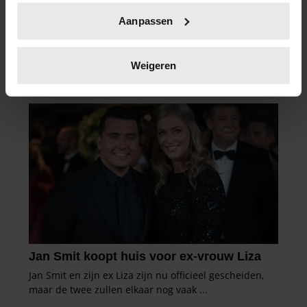
Uw apparaat identificeren door het actief te
Aanpassen
scannen op specifieke eigenschappen (fingerprinting)
Lees meer over hoe uw persoonlijke gegevens worden
verwerkt en stel uw voorkeuren in het
detailgedeelte
in.
Weigeren
U kunt uw toestemming op elk moment wijzigen of
intrekken in de Cookieverklaring.
We gebruiken cookies om content en advertenties te
personaliseren, om functies voor social media te bieden
en om ons websiteverkeer te analyseren. Ook delen we
informatie over uw gebruik van onze site met onze
partners voor social media, adverteren en analyse. Deze
partners kunnen deze gegevens combineren met andere
informatie die u aan ze heeft verstrekt of die ze hebben
verzameld op basis van uw gebruik van hun services. U
gaat akkoord met onze cookies als u onze website blijft
gebruiken.