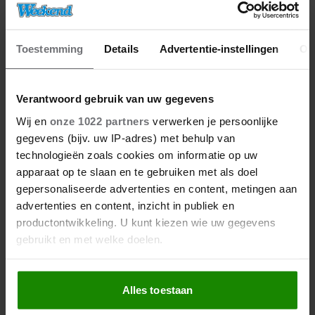
Toestemming
Details
Advertentie-instellingen
Ov
Verantwoord gebruik van uw gegevens
Wij en
onze 1022 partners
verwerken je persoonlijke
gegevens (bijv. uw IP-adres) met behulp van
technologieën zoals cookies om informatie op uw
apparaat op te slaan en te gebruiken met als doel
gepersonaliseerde advertenties en content, metingen aan
advertenties en content, inzicht in publiek en
productontwikkeling. U kunt kiezen wie uw gegevens
gebruikt en met welke doelen.
Als u het toestaat, willen we ook graag:
Alles toestaan
Informatie verzamelen over uw geografische
locatie, die tot een paar meter nauwkeurig kan zijn