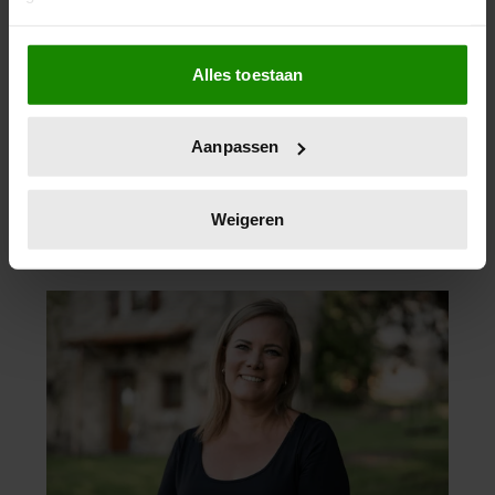
Als u het toestaat, willen we ook graag:
Alles toestaan
Informatie verzamelen over uw geografische
locatie, die tot een paar meter nauwkeurig kan zijn
Uw apparaat identificeren door het actief te
Aanpassen
scannen op specifieke eigenschappen (fingerprinting)
Lees meer over hoe uw persoonlijke gegevens worden
verwerkt en stel uw voorkeuren in het
detailgedeelte
in.
Weigeren
U kunt uw toestemming op elk moment wijzigen of
intrekken in de Cookieverklaring.
We gebruiken cookies om content en advertenties te
personaliseren, om functies voor social media te bieden
en om ons websiteverkeer te analyseren. Ook delen we
informatie over uw gebruik van onze site met onze
partners voor social media, adverteren en analyse. Deze
partners kunnen deze gegevens combineren met andere
informatie die u aan ze heeft verstrekt of die ze hebben