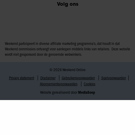
Volg ons
Weekend participeert in diverse affiliate marketing programma’s, dat houdt in dat
Weekend commissies ontvangt voor aankopen middels links van retailers. Deze website
wordt niet gesponsord door de genoemde webwinkels.
© 2026 Weekend Online
Privacy statement
Disclaimer
Gebruikersvoorwaarden
Spelvoorwaarden
Abonnementsvoorwaarden
Cookies
Website gerealiseerd door
MediaSoep