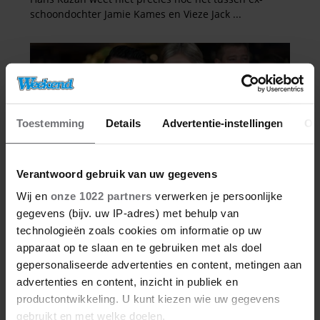
Toestemming
Details
Advertentie-instellingen
Ov
Verantwoord gebruik van uw gegevens
Wij en
onze 1022 partners
verwerken je persoonlijke
gegevens (bijv. uw IP-adres) met behulp van
technologieën zoals cookies om informatie op uw
apparaat op te slaan en te gebruiken met als doel
gepersonaliseerde advertenties en content, metingen aan
advertenties en content, inzicht in publiek en
productontwikkeling. U kunt kiezen wie uw gegevens
gebruikt en met welke doelen.