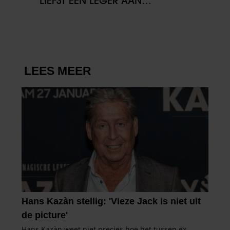
‘LIEFST EEN LEGER AAN
KINDEREN’