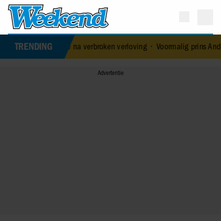
TRENDING
 liefde na verbroken verloving
•
Voormalig prins Andrew werd achte