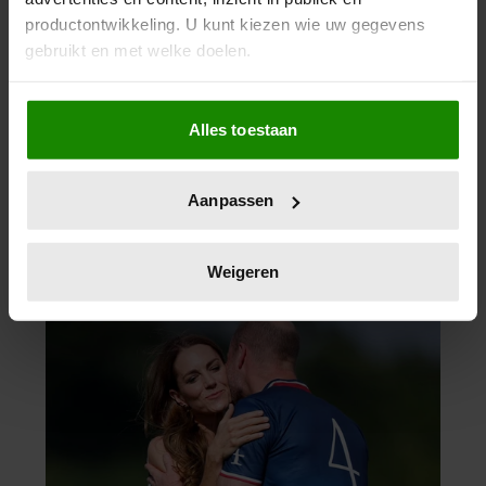
productontwikkeling. U kunt kiezen wie uw gegevens
gebruikt en met welke doelen.
Als u het toestaat, willen we ook graag:
Alles toestaan
Informatie verzamelen over uw geografische
locatie, die tot een paar meter nauwkeurig kan zijn
Uw apparaat identificeren door het actief te
Aanpassen
scannen op specifieke eigenschappen (fingerprinting)
Lees meer over hoe uw persoonlijke gegevens worden
verwerkt en stel uw voorkeuren in het
detailgedeelte
in.
Weigeren
U kunt uw toestemming op elk moment wijzigen of
intrekken in de Cookieverklaring.
We gebruiken cookies om content en advertenties te
personaliseren, om functies voor social media te bieden
en om ons websiteverkeer te analyseren. Ook delen we
informatie over uw gebruik van onze site met onze
partners voor social media, adverteren en analyse. Deze