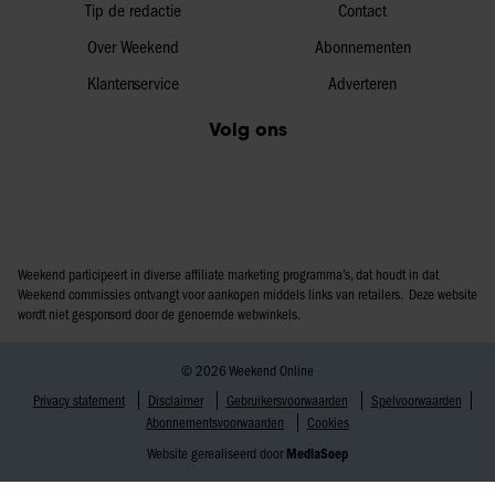
Tip de redactie
Contact
Over Weekend
Abonnementen
Klantenservice
Adverteren
Volg ons
Weekend participeert in diverse affiliate marketing programma’s, dat houdt in dat
Weekend commissies ontvangt voor aankopen middels links van retailers. Deze website
wordt niet gesponsord door de genoemde webwinkels.
© 2026 Weekend Online
Privacy statement
Disclaimer
Gebruikersvoorwaarden
Spelvoorwaarden
Abonnementsvoorwaarden
Cookies
Website gerealiseerd door
MediaSoep