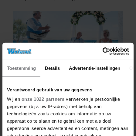
Toestemming
Details
Advertentie-instellingen
Ov
Verantwoord gebruik van uw gegevens
Wij en
onze 1022 partners
verwerken je persoonlijke
gegevens (bijv. uw IP-adres) met behulp van
technologieën zoals cookies om informatie op uw
apparaat op te slaan en te gebruiken met als doel
gepersonaliseerde advertenties en content, metingen aan
advertenties en content, inzicht in publiek en