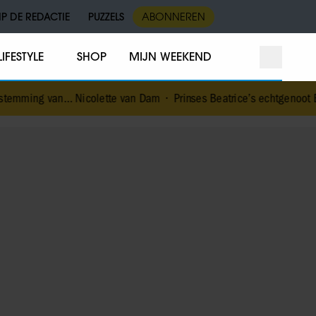
IP DE REDACTIE
PUZZELS
ABONNEREN
LIFESTYLE
SHOP
MIJN WEEKEND
 Nicolette van Dam
•
Prinses Beatrice’s echtgenoot Edoardo ontke