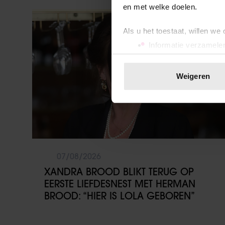
en met welke doelen.
Party
Als u het toestaat, willen we
Informatie verzamelen
Uw apparaat identific
Lees meer over hoe uw perso
Weigeren
toestemming op elk moment wi
We gebruiken cookies om cont
websiteverkeer te analyseren
media, adverteren en analys
verstrekt of die ze hebben v
onze website blijft gebruiken.
07/08/2026
XANDRA BROOD BLIKT TERUG OP
EERSTE LIEFDESNEST MET HERMAN
BROOD: “HIER IS LOLA GEBOREN”