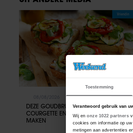
Vriendin
Toestemming
08/08/2026
DEZE GOUDBRUINE BRUSCHETTA MET
Verantwoord gebruik van u
COURGETTE EN FETA WIL JE METEEN
Wij en
onze 1022 partners
v
MAKEN
cookies om informatie op uw 
metingen aan advertenties en