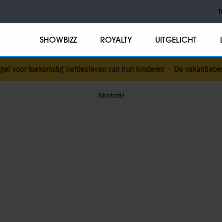
T
SHOWBIZZ
ROYALTY
UITGELICHT
mstig liefdesleven van hun kinderen
•
De vakantiebestemming van…