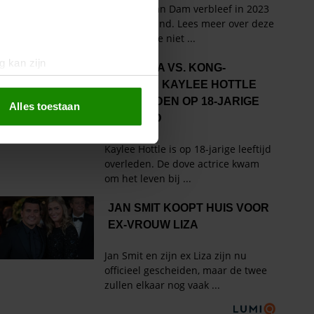
g kan zijn
erprinting)
t
detailgedeelte
in. U kunt uw
Alles toestaan
 media te bieden en om ons
ze partners voor social
nformatie die u aan ze heeft
oord met onze cookies als u