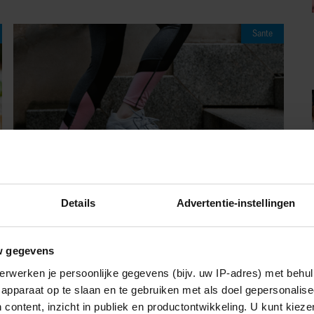
Sante
Details
Advertentie-instellingen
08/08/2026
DÍT IS WAAROM TRAPLOPEN ZO
w gegevens
ZWAAR VOELT (SPOILER: HET LIGT NIET
erwerken je persoonlijke gegevens (bijv. uw IP-adres) met behul
AAN JE CONDITIE)
apparaat op te slaan en te gebruiken met als doel gepersonalise
 content, inzicht in publiek en productontwikkeling. U kunt kiez