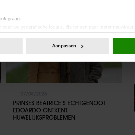
Weekend
 ook graag:
 over uw geografische locatie, die tot een paar meter nauwkeuri
eren door het actief te scannen op specifieke eigenschappen (fing
onlijke gegevens worden verwerkt en stel uw voorkeuren in he
Aanpassen
jzigen of intrekken in de Cookieverklaring.
ent en advertenties te personaliseren, om functies voor social
. Ook delen we informatie over uw gebruik van onze site met on
e. Deze partners kunnen deze gegevens combineren met andere i
erzameld op basis van uw gebruik van hun services. U gaat akk
07/08/2026
PRINSES BEATRICE’S ECHTGENOOT
EDOARDO ONTKENT
HUWELIJKSPROBLEMEN