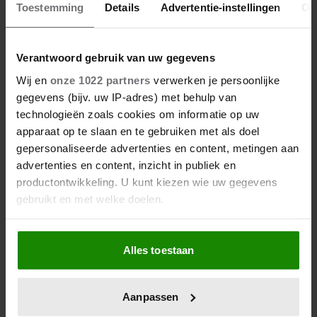
Toestemming
Details
Advertentie-instellingen
Ov
Verantwoord gebruik van uw gegevens
Wij en
onze 1022 partners
verwerken je persoonlijke
gegevens (bijv. uw IP-adres) met behulp van
technologieën zoals cookies om informatie op uw
apparaat op te slaan en te gebruiken met als doel
gepersonaliseerde advertenties en content, metingen aan
advertenties en content, inzicht in publiek en
productontwikkeling. U kunt kiezen wie uw gegevens
gebruikt en met welke doelen.
Als u het toestaat, willen we ook graag:
Alles toestaan
Informatie verzamelen over uw geografische
locatie, die tot een paar meter nauwkeurig kan zijn
Uw apparaat identificeren door het actief te
Aanpassen
scannen op specifieke eigenschappen (fingerprinting)