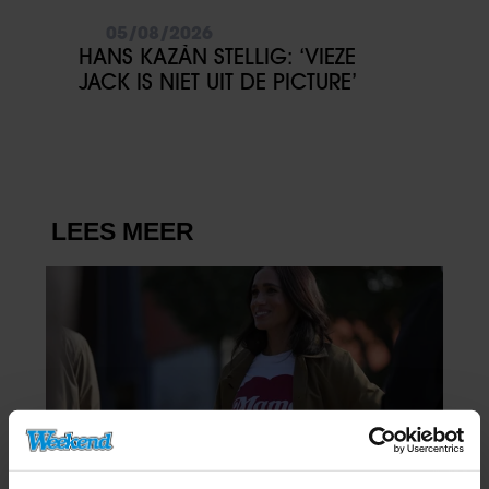
05/08/2026
HANS KAZÀN STELLIG: ‘VIEZE
JACK IS NIET UIT DE PICTURE’