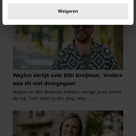
Lees meer over hoe uw persoonlijke gegevens worden
verwerkt en stel uw voorkeuren in het
detailgedeelte
in.
Weigeren
U kunt uw toestemming op elk moment wijzigen of
intrekken in de Cookieverklaring.
We gebruiken cookies om content en advertenties te
personaliseren, om functies voor social media te bieden
en om ons websiteverkeer te analyseren. Ook delen we
informatie over uw gebruik van onze site met onze
partners voor social media, adverteren en analyse. Deze
partners kunnen deze gegevens combineren met andere
informatie die u aan ze heeft verstrekt of die ze hebben
verzameld op basis van uw gebruik van hun services. U
gaat akkoord met onze cookies als u onze website blijft
gebruiken.