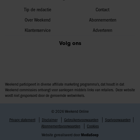
Tip de redactie
Contact
Over Weekend
Abonnementen
Klantenservice
Adverteren
Volg ons
Weekend participeert in diverse affiliate marketing programma’s, dat houdt in dat
Weekend commissies ontvangt voor aankopen middels links van retailers. Deze website
wordt niet gesponsord door de genoemde webwinkels.
© 2026 Weekend Online
Privacy statement
Disclaimer
Gebruikersvoorwaarden
Spelvoorwaarden
Abonnementsvoorwaarden
Cookies
Website gerealiseerd door
MediaSoep