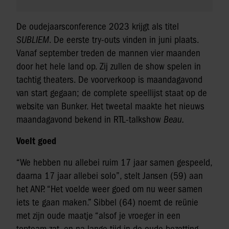
De oudejaarsconference 2023 krijgt als titel
SUBLIEM
. De eerste try-outs vinden in juni plaats.
Vanaf september treden de mannen vier maanden
door het hele land op. Zij zullen de show spelen in
tachtig theaters. De voorverkoop is maandagavond
van start gegaan; de complete speellijst staat op de
website van Bunker. Het tweetal maakte het nieuws
maandagavond bekend in RTL-talkshow
Beau.
Voelt goed
“We hebben nu allebei ruim 17 jaar samen gespeeld,
daarna 17 jaar allebei solo”, stelt Jansen (59) aan
het ANP. “Het voelde weer goed om nu weer samen
iets te gaan maken.” Sibbel (64) noemt de reünie
met zijn oude maatje “alsof je vroeger in een
topteam zat, en na lange tijd in de oude bezetting