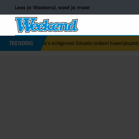
Lees je Weekend, weet je meer
TRENDING
eatrice’s echtgenoot Edoardo ontkent huwelijksproblemen
•
Jurre G