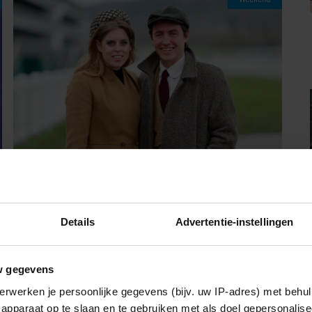
07/08/2026
PRINSES BEATRICE’S ECHTGENOOT
Details
Advertentie-instellingen
EDOARDO ONTKENT
HUWELIJKSPROBLEMEN
w gegevens
erwerken je persoonlijke gegevens (bijv. uw IP-adres) met behul
Sante
apparaat op te slaan en te gebruiken met als doel gepersonalise