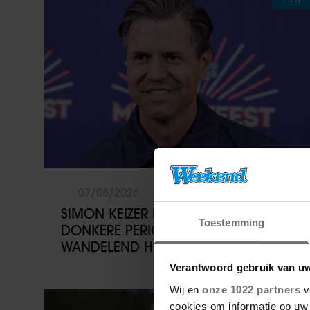
07/08/2026
SIMON KEIZER BLIKT TERUG OP
Toestemming
DONKERE PERIODE: ‘IK WAS EEN
WANDELEND HOOFD’
Verantwoord gebruik van u
Wij en
onze 1022 partners
v
Vriendin
cookies om informatie op uw 