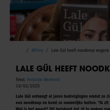
BN'ers
Lale Gül heeft noodknop wegens 
LALE GÜL HEEFT NOOD
Tekst:
Redactie Weekend
19/03/2025
Lale Gül ontvangt al jaren bedreigingen omdat ze zic
een noodknop en komt ze nauwelijks buiten. “Ik zit o
Wat is het waard? Dit betekent dat zij te maken zo