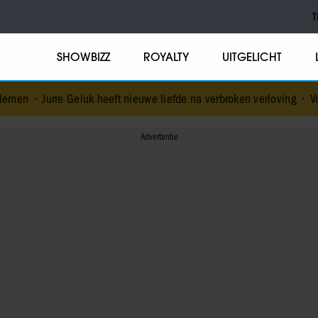
T
SHOWBIZZ
ROYALTY
UITGELICHT
eluk heeft nieuwe liefde na verbroken verloving
•
Voormalig prins A