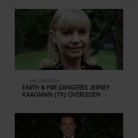
en om ons websiteverkeer te analyseren. Ook delen we
informatie over uw gebruik van onze site met onze
partners voor social media, adverteren en analyse. Deze
partners kunnen deze gegevens combineren met andere
informatie die u aan ze heeft verstrekt of die ze hebben
verzameld op basis van uw gebruik van hun services. U
gaat akkoord met onze cookies als u onze website blijft
gebruiken.
06/08/2026
EARTH & FIRE-ZANGERES JERNEY
KAAGMAN (79) OVERLEDEN