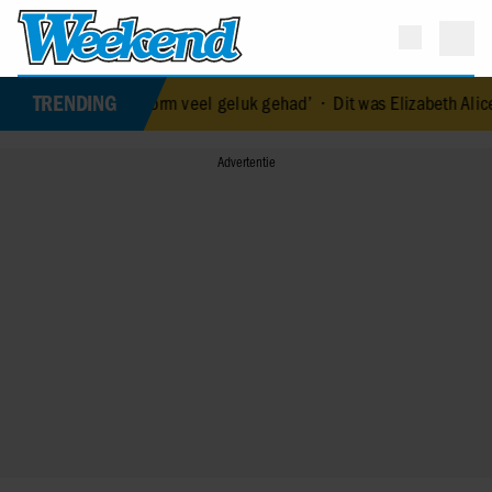
TRENDING
‘We hebben enorm veel geluk gehad’
•
Dit was Elizabeth Alice Wise, d