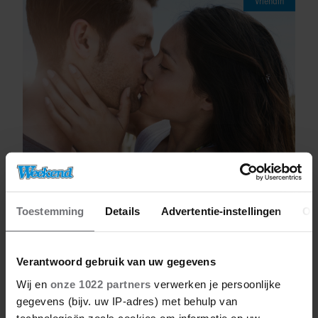
Vriendin
09/08/2026
Toestemming
Details
Advertentie-instellingen
Ov
RACHÉL HAD EEN SPANNENDE DATE:
‘PAS TOEN HIJ DE DEUR UIT WAS,
BESEFTE IK WAT ER ECHT WAS
Verantwoord gebruik van uw gegevens
GEBEURD’
Wij en
onze 1022 partners
verwerken je persoonlijke
gegevens (bijv. uw IP-adres) met behulp van
technologieën zoals cookies om informatie op uw