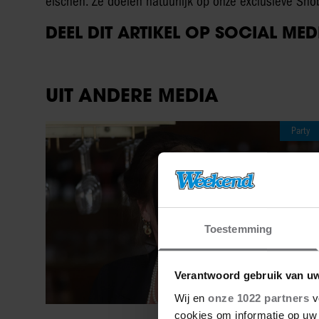
eischen. Ze doelen natuurlijk op onze exclusieve Sn
DEEL DIT ARTIKEL OP SOCIAL MED
UIT ANDERE MEDIA
Party
Toestemming
Verantwoord gebruik van u
Wij en
onze 1022 partners
v
cookies om informatie op uw 