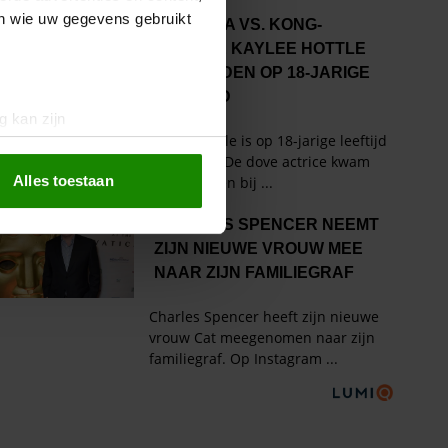
en wie uw gegevens gebruikt
g kan zijn
erprinting)
t
detailgedeelte
in. U kunt uw
Alles toestaan
 media te bieden en om ons
ze partners voor social
nformatie die u aan ze heeft
oord met onze cookies als u