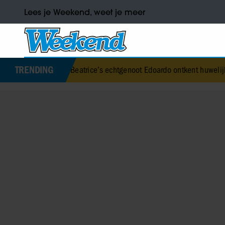
Lees je Weekend, weet je meer
TRENDING
nses Beatrice’s echtgenoot Edoardo ontkent huwelijksproblemen
•
J