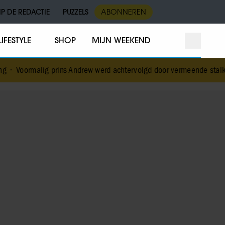
IP DE REDACTIE
PUZZELS
ABONNEREN
LIFESTYLE
SHOP
MIJN WEEKEND
rins Andrew werd achtervolgd door vermeende stalker met bivakmut