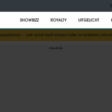
T
SHOWBIZZ
ROYALTY
UITGELICHT
urre Geluk heeft nieuwe liefde na verbroken verloving
•
Voormalig p