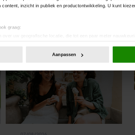
07/08/2026
 content, inzicht in publiek en productontwikkeling. U kunt kiez
MET DEZE MINI FOTOPRINTER VAN
ACTION HEB JE JE FAVORIETE FOTO’S
BINNEN ÉÉN MINUUT IN HANDEN
 ook graag:
 over uw geografische locatie, die tot een paar meter nauwkeuri
eren door het actief te scannen op specifieke eigenschappen (fing
Sante
onlijke gegevens worden verwerkt en stel uw voorkeuren in he
Aanpassen
jzigen of intrekken in de Cookieverklaring.
ent en advertenties te personaliseren, om functies voor social
. Ook delen we informatie over uw gebruik van onze site met on
e. Deze partners kunnen deze gegevens combineren met andere i
erzameld op basis van uw gebruik van hun services. U gaat akk
07/08/2026