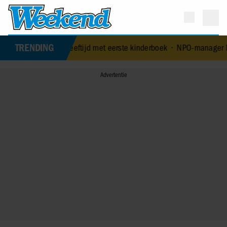
TRENDING
jarige leeftijd met eerste kinderboek
•
NPO-manager Menno de Boer 