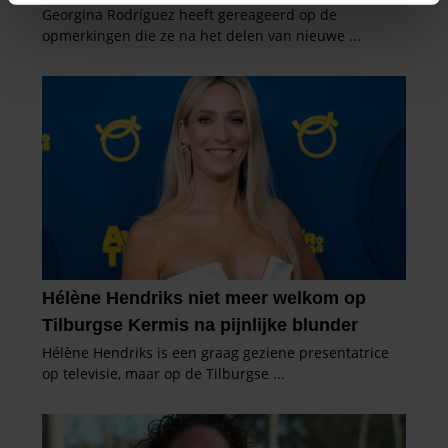
intrekken in de Cookieverklaring.
We gebruiken cookies om content en advertenties te
personaliseren, om functies voor social media te bieden
en om ons websiteverkeer te analyseren. Ook delen we
informatie over uw gebruik van onze site met onze
partners voor social media, adverteren en analyse. Deze
partners kunnen deze gegevens combineren met andere
informatie die u aan ze heeft verstrekt of die ze hebben
verzameld op basis van uw gebruik van hun services. U
gaat akkoord met onze cookies als u onze website blijft
gebruiken.