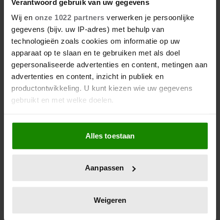
Verantwoord gebruik van uw gegevens
Wij en
onze 1022 partners
verwerken je persoonlijke
gegevens (bijv. uw IP-adres) met behulp van
technologieën zoals cookies om informatie op uw
apparaat op te slaan en te gebruiken met als doel
gepersonaliseerde advertenties en content, metingen aan
advertenties en content, inzicht in publiek en
productontwikkeling. U kunt kiezen wie uw gegevens
gebruikt en met welke doelen.
Als u het toestaat, willen we ook graag:
Alles toestaan
Informatie verzamelen over uw geografische
locatie, die tot een paar meter nauwkeurig kan zijn
Uw apparaat identificeren door het actief te
Aanpassen
scannen op specifieke eigenschappen (fingerprinting)
Lees meer over hoe uw persoonlijke gegevens worden
verwerkt en stel uw voorkeuren in het
detailgedeelte
in.
Weigeren
U kunt uw toestemming op elk moment wijzigen of