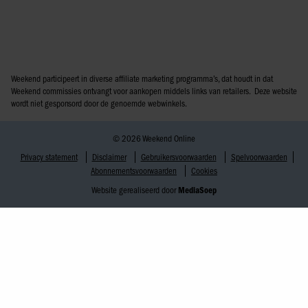
Weekend participeert in diverse affiliate marketing programma’s, dat houdt in dat
Weekend commissies ontvangt voor aankopen middels links van retailers. Deze website
wordt niet gesponsord door de genoemde webwinkels.
© 2026 Weekend Online
Privacy statement
Disclaimer
Gebruikersvoorwaarden
Spelvoorwaarden
Abonnementsvoorwaarden
Cookies
Website gerealiseerd door
MediaSoep