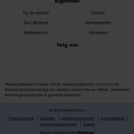
Algemeen
Tip de redactie
Contact
Over Weekend
Abonnementen
Klantenservice
Adverteren
Volg ons
Weekend participeert in diverse affiliate marketing programma’s, dat houdt in dat
Weekend commissies ontvangt voor aankopen middels links van retailers. Deze website
wordt niet gesponsord door de genoemde webwinkels.
© 2026 Weekend Online
Privacy statement
Disclaimer
Gebruikersvoorwaarden
Spelvoorwaarden
Abonnementsvoorwaarden
Cookies
Website gerealiseerd door
MediaSoep