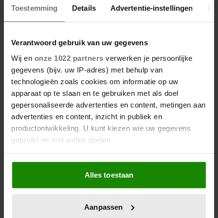
Toestemming
Details
Advertentie-instellingen
Ov
02/01/2026
Verantwoord gebruik van uw gegevens
RAAD DE BN’ER: WIE STAAT ER OP
Wij en
onze 1022 partners
verwerken je persoonlijke
DEZE JEUGDFOTO?
gegevens (bijv. uw IP-adres) met behulp van
technologieën zoals cookies om informatie op uw
apparaat op te slaan en te gebruiken met als doel
gepersonaliseerde advertenties en content, metingen aan
advertenties en content, inzicht in publiek en
productontwikkeling. U kunt kiezen wie uw gegevens
gebruikt en met welke doelen.
Als u het toestaat, willen we ook graag:
Alles toestaan
Informatie verzamelen over uw geografische
locatie, die tot een paar meter nauwkeurig kan zijn
Uw apparaat identificeren door het actief te
Aanpassen
scannen op specifieke eigenschappen (fingerprinting)