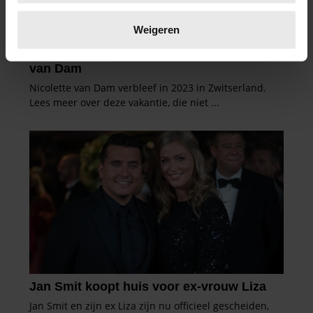
Lees meer over hoe uw persoonlijke gegevens worden
verwerkt en stel uw voorkeuren in het
detailgedeelte
in.
Weigeren
U kunt uw toestemming op elk moment wijzigen of
intrekken in de Cookieverklaring.
We gebruiken cookies om content en advertenties te
personaliseren, om functies voor social media te bieden
en om ons websiteverkeer te analyseren. Ook delen we
informatie over uw gebruik van onze site met onze
partners voor social media, adverteren en analyse. Deze
partners kunnen deze gegevens combineren met andere
informatie die u aan ze heeft verstrekt of die ze hebben
verzameld op basis van uw gebruik van hun services. U
gaat akkoord met onze cookies als u onze website blijft
gebruiken.