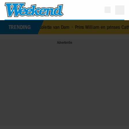
TRENDING
van… Nicolette van Dam
•
Prins William en prinses Catherine neme