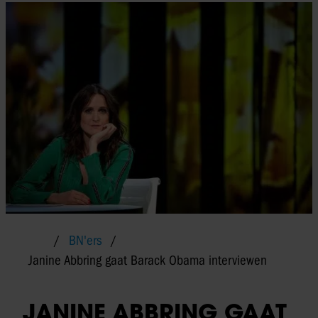
BN'ers
Janine Abbring gaat Barack Obama interviewen
JANINE ABBRING GAAT