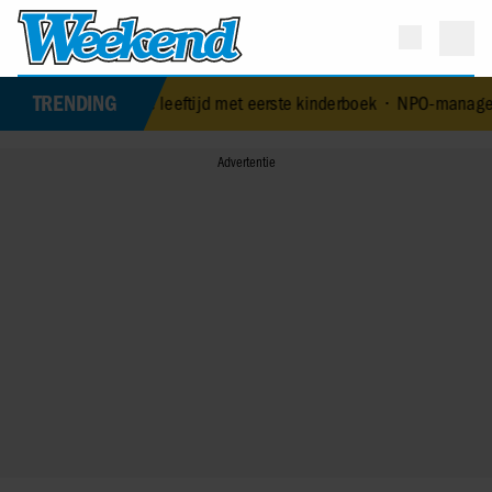
TRENDING
4-jarige leeftijd met eerste kinderboek
•
NPO-manager Menno de Boe