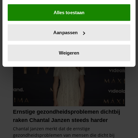
Als u het toestaat, willen we ook graag:
Alles toestaan
Informatie verzamelen over uw geografische
locatie, die tot een paar meter nauwkeurig kan zijn
Uw apparaat identificeren door het actief te
Aanpassen
scannen op specifieke eigenschappen (fingerprinting)
Lees meer over hoe uw persoonlijke gegevens worden
verwerkt en stel uw voorkeuren in het
detailgedeelte
in.
Weigeren
U kunt uw toestemming op elk moment wijzigen of
intrekken in de Cookieverklaring.
We gebruiken cookies om content en advertenties te
personaliseren, om functies voor social media te bieden
en om ons websiteverkeer te analyseren. Ook delen we
informatie over uw gebruik van onze site met onze
partners voor social media, adverteren en analyse. Deze
partners kunnen deze gegevens combineren met andere
informatie die u aan ze heeft verstrekt of die ze hebben
verzameld op basis van uw gebruik van hun services. U