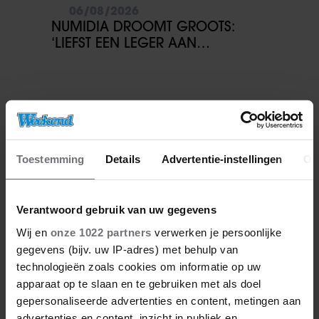
06/08/2026
NUMIDIA DROOMT GROOTS:
‘LIEFST EEN LEGER AAN
KINDEREN’
Toestemming
Details
Advertentie-instellingen
Ov
Verantwoord gebruik van uw gegevens
Wij en
onze 1022 partners
verwerken je persoonlijke
gegevens (bijv. uw IP-adres) met behulp van
technologieën zoals cookies om informatie op uw
apparaat op te slaan en te gebruiken met als doel
gepersonaliseerde advertenties en content, metingen aan
advertenties en content, inzicht in publiek en