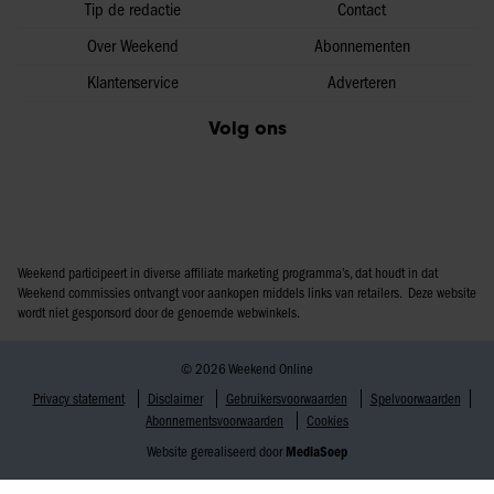
Tip de redactie
Contact
Over Weekend
Abonnementen
Klantenservice
Adverteren
Volg ons
Weekend participeert in diverse affiliate marketing programma’s, dat houdt in dat
Weekend commissies ontvangt voor aankopen middels links van retailers. Deze website
wordt niet gesponsord door de genoemde webwinkels.
© 2026 Weekend Online
Privacy statement
Disclaimer
Gebruikersvoorwaarden
Spelvoorwaarden
Abonnementsvoorwaarden
Cookies
Website gerealiseerd door
MediaSoep