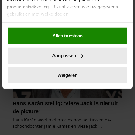
productontwikkeling. U kunt kiezen wie uw gegevens
gebruikt en met welke doelen.
Als u het toestaat, willen we ook graag:
Alles toestaan
Informatie verzamelen over uw geografische
locatie, die tot een paar meter nauwkeurig kan zijn
Uw apparaat identificeren door het actief te
Aanpassen
scannen op specifieke eigenschappen (fingerprinting)
Lees meer over hoe uw persoonlijke gegevens worden
verwerkt en stel uw voorkeuren in het
detailgedeelte
in.
Weigeren
U kunt uw toestemming op elk moment wijzigen of
intrekken in de Cookieverklaring.
We gebruiken cookies om content en advertenties te
personaliseren, om functies voor social media te bieden
en om ons websiteverkeer te analyseren. Ook delen we
informatie over uw gebruik van onze site met onze
partners voor social media, adverteren en analyse. Deze