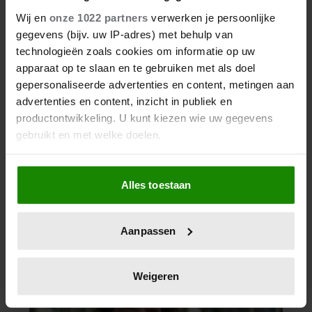
Wij en
onze 1022 partners
verwerken je persoonlijke
gegevens (bijv. uw IP-adres) met behulp van
technologieën zoals cookies om informatie op uw
apparaat op te slaan en te gebruiken met als doel
gepersonaliseerde advertenties en content, metingen aan
advertenties en content, inzicht in publiek en
productontwikkeling. U kunt kiezen wie uw gegevens
gebruikt en met welke doelen.
Als u het toestaat, willen we ook graag:
Alles toestaan
Informatie verzamelen over uw geografische
locatie, die tot een paar meter nauwkeurig kan zijn
Uw apparaat identificeren door het actief te
Aanpassen
scannen op specifieke eigenschappen (fingerprinting)
Lees meer over hoe uw persoonlijke gegevens worden
verwerkt en stel uw voorkeuren in het
detailgedeelte
in.
Weigeren
U kunt uw toestemming op elk moment wijzigen of
intrekken in de Cookieverklaring.