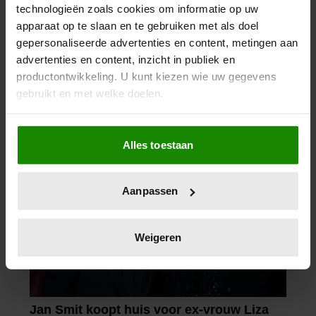
technologieën zoals cookies om informatie op uw
apparaat op te slaan en te gebruiken met als doel
gepersonaliseerde advertenties en content, metingen aan
advertenties en content, inzicht in publiek en
productontwikkeling. U kunt kiezen wie uw gegevens
gebruikt en met welke doelen.
Als u het toestaat, willen we ook graag:
Alles toestaan
Informatie verzamelen over uw geografische
locatie, die tot een paar meter nauwkeurig kan zijn
Uw apparaat identificeren door het actief te
Aanpassen
scannen op specifieke eigenschappen (fingerprinting)
Lees meer over hoe uw persoonlijke gegevens worden
verwerkt en stel uw voorkeuren in het
detailgedeelte
in.
Weigeren
U kunt uw toestemming op elk moment wijzigen of
intrekken in de Cookieverklaring.
We gebruiken cookies om content en advertenties te