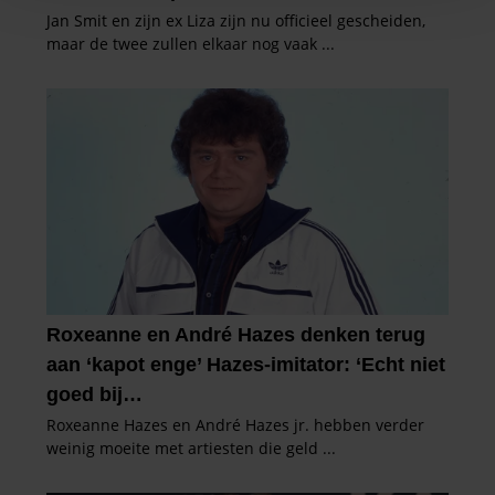
personaliseren, om functies voor social media te bieden
en om ons websiteverkeer te analyseren. Ook delen we
informatie over uw gebruik van onze site met onze
partners voor social media, adverteren en analyse. Deze
partners kunnen deze gegevens combineren met andere
informatie die u aan ze heeft verstrekt of die ze hebben
verzameld op basis van uw gebruik van hun services. U
gaat akkoord met onze cookies als u onze website blijft
gebruiken.