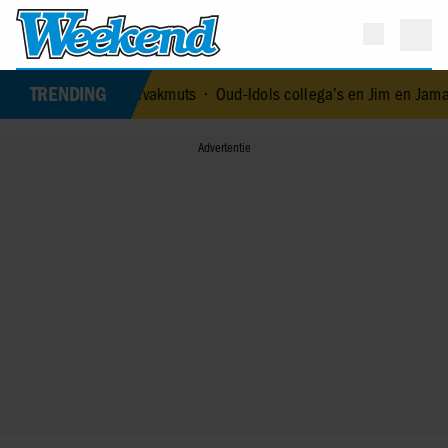
TRENDING
ker met bivakmuts
•
Oud-Idols collega’s en Jim en Jamai staan stil