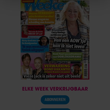
We gebruiken cookies om content en advertenties te
personaliseren, om functies voor social media te bieden
en om ons websiteverkeer te analyseren. Ook delen we
informatie over uw gebruik van onze site met onze
partners voor social media, adverteren en analyse. Deze
partners kunnen deze gegevens combineren met andere
informatie die u aan ze heeft verstrekt of die ze hebben
verzameld op basis van uw gebruik van hun services. U
gaat akkoord met onze cookies als u onze website blijft
gebruiken.
ELKE WEEK VERKRIJGBAAR
ABONNEREN