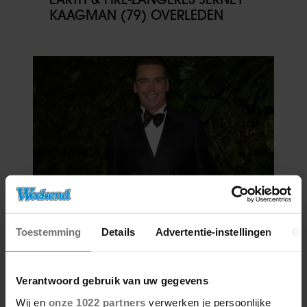
KAAGMAN (79) OVERLEDEN
06/08/2026
IJZIGE STRIJD KRIJGT BIZARRE
Toestemming
Details
Advertentie-instellingen
Ov
WENDING: YVES BERENDSE
BELANDT TÓCH MET VALENTIJN
DRIESSEN IN HET VLIEGTUIG
Verantwoord gebruik van uw gegevens
Wij en
onze 1022 partners
verwerken je persoonlijke