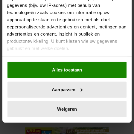
gegevens (bijv. uw IP-adres) met behulp van
technologieën zoals cookies om informatie op uw
apparaat op te slaan en te gebruiken met als doel
gepersonaliseerde advertenties en content, metingen aan
advertenties en content, inzicht in publiek en
productontwikkeling. U kunt kiezen wie uw gegevens
gebruikt en met welke doelen.
06/08/2026
Als u het toestaat, willen we ook graag:
NUMIDIA DROOMT GROOTS:
Alles toestaan
Informatie verzamelen over uw geografische
‘LIEFST EEN LEGER AAN
locatie, die tot een paar meter nauwkeurig kan zijn
KINDEREN’
Uw apparaat identificeren door het actief te
Aanpassen
scannen op specifieke eigenschappen (fingerprinting)
Lees meer over hoe uw persoonlijke gegevens worden
verwerkt en stel uw voorkeuren in het
detailgedeelte
in.
Weigeren
U kunt uw toestemming op elk moment wijzigen of
intrekken in de Cookieverklaring.