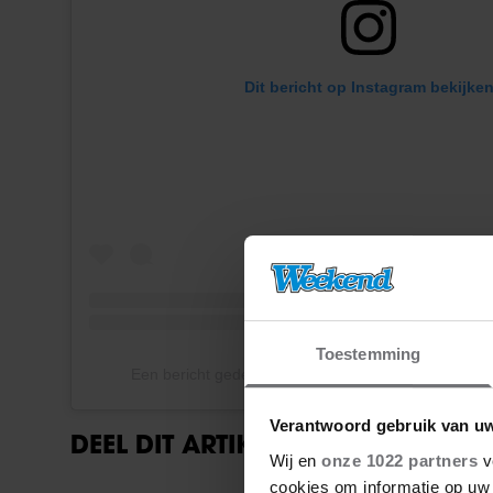
Dit bericht op Instagram bekijke
Toestemming
Een bericht gedeeld door Heleen van Royen (@hel
Verantwoord gebruik van u
DEEL DIT ARTIKEL OP SOCIAL MED
Wij en
onze 1022 partners
v
cookies om informatie op uw 