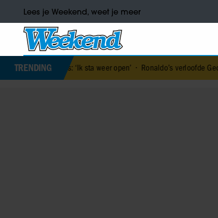
Lees je Weekend, weet je meer
TRENDING
de los: ‘Ik sta weer open’
•
Ronaldo’s verloofde Georgina Rodrígue