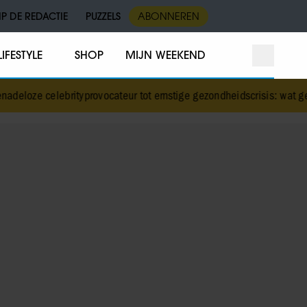
IP DE REDACTIE
PUZZELS
ABONNEREN
LIFESTYLE
SHOP
MIJN WEEKEND
ityprovocateur tot ernstige gezondheidscrisis: wat gebeurde er met 