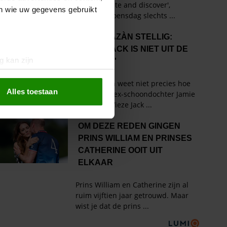
en wie uw gegevens gebruikt
g kan zijn
erprinting)
t
detailgedeelte
in. U kunt uw
Alles toestaan
 media te bieden en om ons
ze partners voor social
nformatie die u aan ze heeft
oord met onze cookies als u