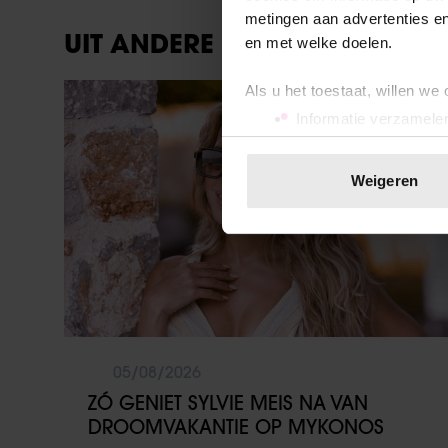
metingen aan advertenties en
UIT ANDERE MEDIA
en met welke doelen.
Als u het toestaat, willen we
Party
Informatie verzamelen
Uw apparaat identific
Lees meer over hoe uw perso
Weigeren
toestemming op elk moment wi
We gebruiken cookies om cont
websiteverkeer te analyseren
media, adverteren en analys
verstrekt of die ze hebben v
onze website blijft gebruiken.
05/08/2026
ZÓ GENIET SYLVIE MEIS NA VAN
DROOMVAKANTIE OP MYKONOS