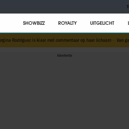
T
SHOWBIZZ
ROYALTY
UITGELICHT
z is klaar met commentaar op haar lichaam
•
Van genadeloze celebr