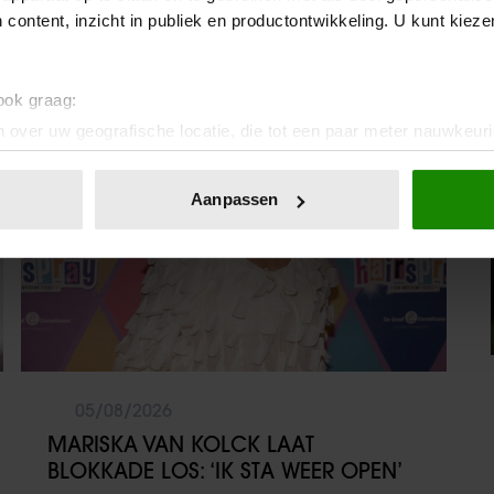
 content, inzicht in publiek en productontwikkeling. U kunt kiez
 ook graag:
Weekend
 over uw geografische locatie, die tot een paar meter nauwkeuri
eren door het actief te scannen op specifieke eigenschappen (fing
onlijke gegevens worden verwerkt en stel uw voorkeuren in he
Aanpassen
jzigen of intrekken in de Cookieverklaring.
ent en advertenties te personaliseren, om functies voor social
. Ook delen we informatie over uw gebruik van onze site met on
e. Deze partners kunnen deze gegevens combineren met andere i
erzameld op basis van uw gebruik van hun services. U gaat akk
05/08/2026
MARISKA VAN KOLCK LAAT
BLOKKADE LOS: ‘IK STA WEER OPEN’