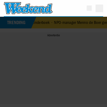
TRENDING
t eerste kinderboek
•
NPO-manager Menno de Boer geschorst na verst