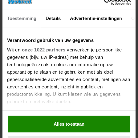
Toestemming
Details
Advertentie-instellingen
Ov
Verantwoord gebruik van uw gegevens
Wij en
onze 1022 partners
verwerken je persoonlijke
gegevens (bijv. uw IP-adres) met behulp van
technologieën zoals cookies om informatie op uw
apparaat op te slaan en te gebruiken met als doel
gepersonaliseerde advertenties en content, metingen aan
advertenties en content, inzicht in publiek en
productontwikkeling. U kunt kiezen wie uw gegevens
gebruikt en met welke doelen.
Als u het toestaat, willen we ook graag:
Alles toestaan
Informatie verzamelen over uw geografische
locatie, die tot een paar meter nauwkeurig kan zijn