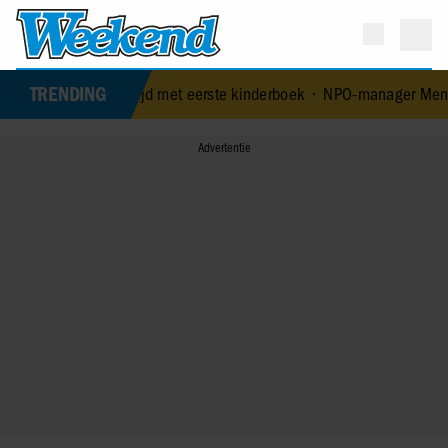
TRENDING
rige leeftijd met eerste kinderboek
•
NPO-manager Menno de Boer ge