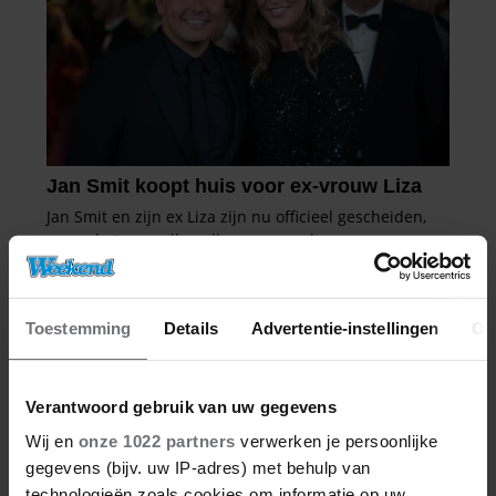
Toestemming
Details
Advertentie-instellingen
Ov
Verantwoord gebruik van uw gegevens
Wij en
onze 1022 partners
verwerken je persoonlijke
gegevens (bijv. uw IP-adres) met behulp van
technologieën zoals cookies om informatie op uw