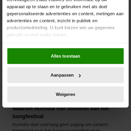
apparaat op te slaan en te gebruiken met als doel
gepersonaliseerde advertenties en content, metingen aan
advertenties en content, inzicht in publiek en
productontwikkeling. U kunt kiezen wie uw gegevens
gebruikt en met welke doelen.
Als u het toestaat, willen we ook graag:
Alles toestaan
Informatie verzamelen over uw geografische
locatie, die tot een paar meter nauwkeurig kan zijn
Uw apparaat identificeren door het actief te
Aanpassen
scannen op specifieke eigenschappen (fingerprinting)
Lees meer over hoe uw persoonlijke gegevens worden
verwerkt en stel uw voorkeuren in het
detailgedeelte
in.
Weigeren
U kunt uw toestemming op elk moment wijzigen of
intrekken in de Cookieverklaring.
We gebruiken cookies om content en advertenties te
personaliseren, om functies voor social media te bieden