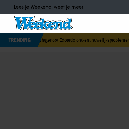
Lees je Weekend, weet je meer
TRENDING
e’s echtgenoot Edoardo ontkent huwelijksproblemen
•
Jurre Geluk he