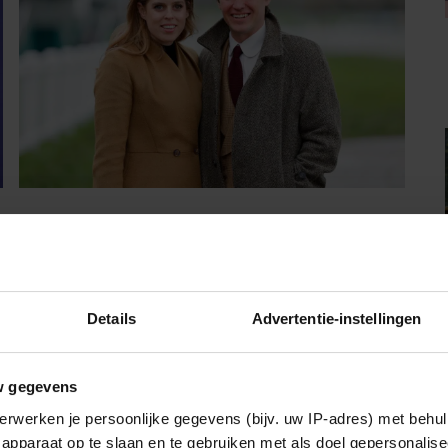
07/08/2026
PRINSES BEATRICE’S ECHTGENOOT
EDOARDO ONTKENT
HUWELIJKSPROBLEMEN
Details
Advertentie-instellingen
Sante
w gegevens
erwerken je persoonlijke gegevens (bijv. uw IP-adres) met behul
apparaat op te slaan en te gebruiken met als doel gepersonalise