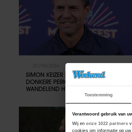
07/08/2026
SIMON KEIZER BLIKT TERUG OP
DONKERE PERIODE: ‘IK WAS EEN
WANDELEND HOOFD’
Toestemming
Vriendin
Verantwoord gebruik van u
Wij en
onze 1022 partners
v
cookies om informatie op uw 