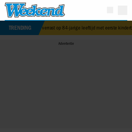
TRENDING
reisand verrast op 84-jarige leeftijd met eerste kinderboek
•
NPO-ma